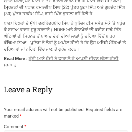
ਉਤਰ ਗਿਆ, ਪਰ ਪਾਣੀ ਦੇ ਤੇਜ਼ ਵਹਾਅ ਕਾਰਨ ਦੋਵੇਂ ਹੀ ਪਾਣੀ ਵਿੱਚ ਸਮਾ ਗਏ।
ਮ੍ਰਿਤਕਾਂ ਦੀ ਪਛਾਣ ਰਮਨਦੀਪ ਸਿੰਘ (22) ਪੁੱਤਰ ਬੂਟਾ ਸਿੰਘ ਅਤੇ ਗੁਰਦੇਵ ਸਿੰਘ
(30) ਪੁੱਤਰ ਤਰਸੇਮ ਸਿੰਘ, ਵਾਸੀ ਪਿੰਡ ਬੁਤਾਲਾ ਵਜੋਂ ਹੋਈ ਹੈ।
ਥਾਣਾ ਢਿਲਵਾਂ ਦੇ ਮੁੱਖੀ ਦਲਵਿੰਦਰਬੀਰ ਸਿੰਘ ਨੇ ਪੁਲਿਸ ਟੀਮ ਸਮੇਤ ਮੌਕੇ ‘ਤੇ ਪਹੁੰਚ
ਕੇ ਬਚਾਅ ਕਾਰਜ ਸ਼ੁਰੂ ਕਰਵਾਏ। NDRF ਅਤੇ ਗੋਤਾਖੋਰਾਂ ਦੀ ਕਰੀਬ ਸਾਢੇ ਤਿੰਨ
ਘੰਟਿਆਂ ਦੀ ਮਿਹਨਤ ਤੋਂ ਬਾਅਦ ਦੋਵਾਂ ਦੀਆਂ ਲਾਸ਼ਾਂ ਨੂੰ ਦਰਿਆ ਵਿੱਚੋਂ ਬਾਹਰ
ਕੱਢਿਆ ਗਿਆ। ਪੁਲਿਸ ਨੇ ਲੋਕਾਂ ਨੂੰ ਅਪੀਲ ਕੀਤੀ ਹੈ ਕਿ ਉਹ ਅਜਿਹੇ ਮੌਕਿਆਂ ‘ਤੇ
ਦਰਿਆਵਾਂ ਜਾਂ ਨਹਿਰਾਂ ਵਿੱਚ ਜਾਣ ਤੋਂ ਗੁਰੇਜ਼ ਕਰਨ।
Read More :
ਛੁੱਟੀ ਆਏ ਫੌਜੀ ਨੇ ਫਾਹਾ ਲੈ ਕੇ ਆਪਣੀ ਜੀਵਨ ਲੀਲਾ ਕੀਤੀ
ਸਮਾਪਤ
Leave a Reply
Your email address will not be published.
Required fields are
marked
*
Comment
*