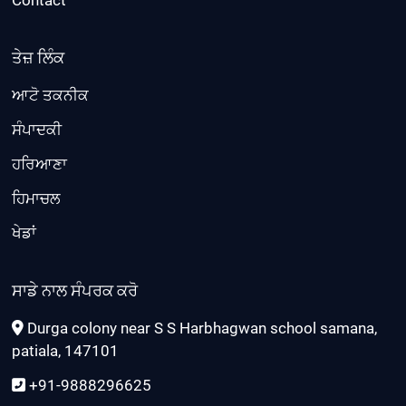
ਤੇਜ਼ ਲਿੰਕ
ਆਟੋ ਤਕਨੀਕ
ਸੰਪਾਦਕੀ
ਹਰਿਆਣਾ
ਹਿਮਾਚਲ
ਖੇਡਾਂ
ਸਾਡੇ ਨਾਲ ਸੰਪਰਕ ਕਰੋ
Durga colony near S S Harbhagwan school samana,
patiala, 147101
+91-9888296625