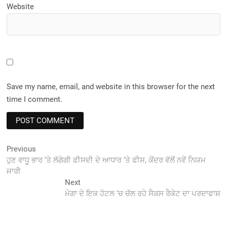
Website
Save my name, email, and website in this browser for the next
time I comment.
Post
Previous
Previous
post:
ਹੁਣ ਵਾਧੂ ਭਾਰ ‘ਤੇ ਲੱਗੇਗੀ ਫੀਸਦੀ ਦੇ ਆਧਾਰ ‘ਤੇ ਫੀਸ, ਕੇਂਦਰ ਵੱਲੋਂ ਨਵੇਂ ਨਿਯਮ
navigation
ਜਾਰੀ
Next
Next
post:
ਮੋਗਾ ਦੇ ਇਕ ਹੋਟਲ ‘ਚ ਚੱਲ ਰਹੇ ਸੈਕਸ ਰੈਕੇਟ ਦਾ ਪਰਦਾਫਾਸ਼