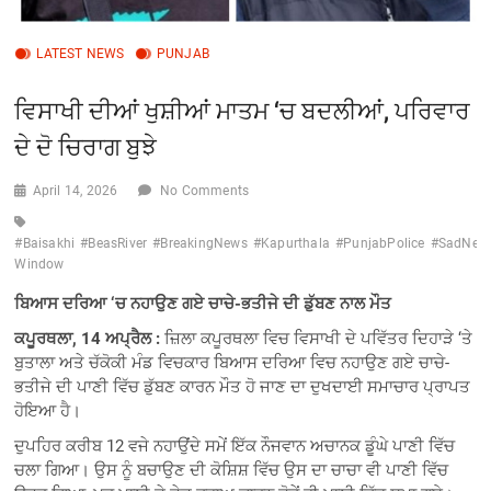
LATEST NEWS
PUNJAB
ਵਿਸਾਖੀ ਦੀਆਂ ਖੁਸ਼ੀਆਂ ਮਾਤਮ ‘ਚ ਬਦਲੀਆਂ, ਪਰਿਵਾਰ
ਦੇ ਦੋ ਚਿਰਾਗ ਬੁਝੇ
April 14, 2026
No Comments
#Baisakhi
#BeasRiver
#BreakingNews
#Kapurthala
#PunjabPolice
#SadNew
Window
ਬਿਆਸ ਦਰਿਆ ‘ਚ ਨਹਾਉਣ ਗਏ ਚਾਚੇ-ਭਤੀਜੇ ਦੀ ਡੁੱਬਣ ਨਾਲ ਮੌਤ
ਕਪੂਰਥਲਾ, 14 ਅਪ੍ਰੈਲ :
ਜ਼ਿਲਾ ਕਪੂਰਥਲਾ ਵਿਚ ਵਿਸਾਖੀ ਦੇ ਪਵਿੱਤਰ ਦਿਹਾੜੇ ‘ਤੇ
ਬੁਤਾਲਾ ਅਤੇ ਚੱਕੋਕੀ ਮੰਡ ਵਿਚਕਾਰ ਬਿਆਸ ਦਰਿਆ ਵਿਚ ਨਹਾਉਣ ਗਏ ਚਾਚੇ-
ਭਤੀਜੇ ਦੀ ਪਾਣੀ ਵਿੱਚ ਡੁੱਬਣ ਕਾਰਨ ਮੌਤ ਹੋ ਜਾਣ ਦਾ ਦੁਖਦਾਈ ਸਮਾਚਾਰ ਪ੍ਰਾਪਤ
ਹੋਇਆ ਹੈ।
ਦੁਪਹਿਰ ਕਰੀਬ 12 ਵਜੇ ਨਹਾਉਂਦੇ ਸਮੇਂ ਇੱਕ ਨੌਜਵਾਨ ਅਚਾਨਕ ਡੂੰਘੇ ਪਾਣੀ ਵਿੱਚ
ਚਲਾ ਗਿਆ। ਉਸ ਨੂੰ ਬਚਾਉਣ ਦੀ ਕੋਸ਼ਿਸ਼ ਵਿੱਚ ਉਸ ਦਾ ਚਾਚਾ ਵੀ ਪਾਣੀ ਵਿੱਚ