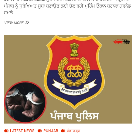
ਪੰਜਾਬ ਨੂੰ ਸੁਰੱਖਿਅਤ ਸੂਬਾ ਬਣਾਉਣ ਲਈ ਚੱਲ ਰਹੀ ਮੁਹਿੰਮ ਦੌਰਾਨ ਬਟਾਲਾ ਗ੍ਰਨੇਡ
ਹਮਲੇ…
ਬਟਾਲਾ
VIEW MORE
ਗ੍ਰਨੇਡ
ਹਮਲੇ
’ਚ
ਸ਼ਾਮਲ
ਅੱਤਵਾਦੀ
ਮਾਡਿਊਲ
ਦਾ
ਕਾਰਕੁੰਨ
ਗ੍ਰਿਫਤਾਰ
LATEST NEWS
PUNJAB
ਚੰਡੀਗੜ੍ਹ