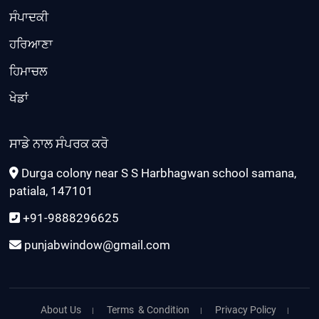
ਸੰਪਾਦਕੀ
ਹਰਿਆਣਾ
ਹਿਮਾਚਲ
ਖੇਡਾਂ
ਸਾਡੇ ਨਾਲ ਸੰਪਰਕ ਕਰੋ
Durga colony near S S Harbhagwan school samana,
patiala, 147101
+91-9888296625
punjabwindow@gmail.com
About Us
Terms & Condition
Privacy Policy