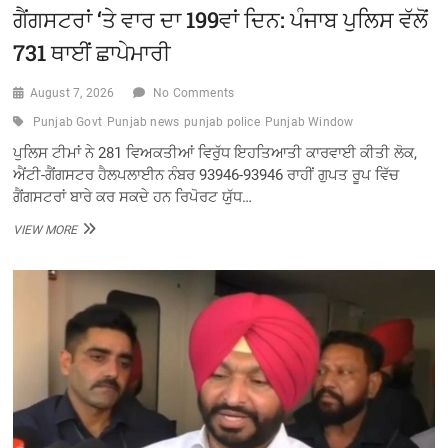
ਗੈਂਗਸਟਰਾਂ ‘ਤੇ ਵਾਰ ਦਾ 199ਵਾਂ ਦਿਨ: ਪੰਜਾਬ ਪੁਲਿਸ ਵੱਲੋਂ
731 ਥਾਈਂ ਛਾਪੇਮਾਰੀ
August 7, 2026
No Comments
Punjab Govt
Punjab news
punjab police
Punjab Window
ਪੁਲਿਸ ਟੀਮਾਂ ਨੇ 281 ਵਿਅਕਤੀਆਂ ਵਿਰੁੱਧ ਇਹਤਿਆਤੀ ਕਾਰਵਾਈ ਕੀਤੀ ਲੋਕ,
ਐਂਟੀ-ਗੈਂਗਸਟਰ ਹੈਲਪਲਾਈਨ ਨੰਬਰ 93946-93946 ਰਾਹੀਂ ਗੁਪਤ ਰੂਪ ਵਿੱਚ
ਗੈਂਗਸਟਰਾਂ ਬਾਰੇ ਕਰ ਸਕਦੇ ਹਨ ਰਿਪੋਰਟ ਯੁੱਧ…
ਗੈਂਗਸਟਰਾਂ
VIEW MORE
‘ਤੇ
ਵਾਰ
ਦਾ
199ਵਾਂ
ਦਿਨ:
ਪੰਜਾਬ
ਪੁਲਿਸ
ਵੱਲੋਂ
731
ਥਾਈਂ
ਛਾਪੇਮਾਰੀ