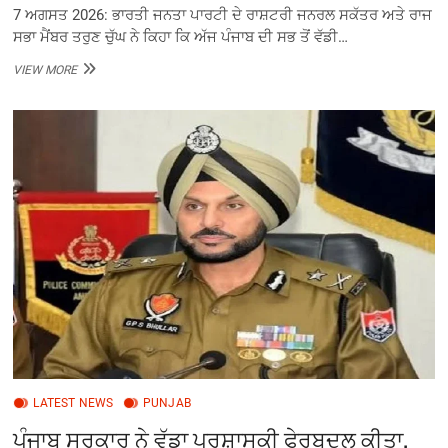
7 ਅਗਸਤ 2026: ਭਾਰਤੀ ਜਨਤਾ ਪਾਰਟੀ ਦੇ ਰਾਸ਼ਟਰੀ ਜਨਰਲ ਸਕੱਤਰ ਅਤੇ ਰਾਜ
ਸਭਾ ਮੈਂਬਰ ਤਰੁਣ ਚੁੱਘ ਨੇ ਕਿਹਾ ਕਿ ਅੱਜ ਪੰਜਾਬ ਦੀ ਸਭ ਤੋਂ ਵੱਡੀ…
ਮੋਦੀ
VIEW MORE
ਸਰਕਾਰ
ਨੇ
ਕਿਸਾਨਾਂ
ਲਈ
ਖਜ਼ਾਨਾ
ਖੋਲ੍ਹਿਆ,
ਮਾਨ
ਸਰਕਾਰ
ਨੇ
ਵਿਕਾਸ
‘ਤੇ
ਤਾਲਾ
ਲਗਾ
ਦਿੱਤਾ:
ਤਰੁਣ
ਚੁੱਘ
LATEST NEWS
PUNJAB
ਪੰਜਾਬ ਸਰਕਾਰ ਨੇ ਵੱਡਾ ਪ੍ਰਸ਼ਾਸਕੀ ਫੇਰਬਦਲ ਕੀਤਾ,