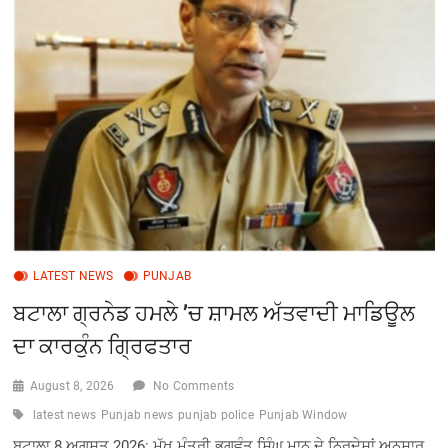
ਚੋਟੀ
ਦੇ
ਖਿਡਾਰੀ:
CM
ਮਾਨ
LATEST NEWS
PUNJAB
ਬਟਾਲਾ ਗ੍ਰਨੇਡ ਹਮਲੇ ’ਚ ਸ਼ਾਮਲ ਅੱਤਵਾਦੀ ਮਾਡਿਊਲ
ਦਾ ਕਾਰਕੁੰਨ ਗ੍ਰਿਫਤਾਰ
August 8, 2026
No Comments
latest news
Punjab news
punjab police
Punjab Window
ਬਟਾਲਾ 8 ਅਗਸਤ 2026: ਮੁੱਖ ਮੰਤਰੀ ਭਗਵੰਤ ਸਿੰਘ ਮਾਨ ਦੇ ਨਿਰਦੇਸ਼ਾਂ ਅਨੁਸਾਰ