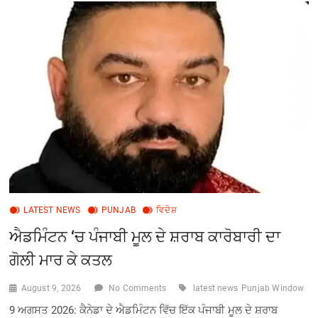
2026
ਦਾ
ਕੀਤਾ
ਗਿਆ
ਆਯੋਜਨ,
ਨਸ਼ਿਆਂ
ਨੂੰ
ਨਾਂਹ
ਕਹੋ”
ਦੇ
ਸੰਦੇਸ਼
ਨੂੰ
ਫੈਲਾਉਣਾ
LATEST NEWS
PUNJAB
ਵਿਦੇਸ਼
ਐਡਮਿੰਟਨ ‘ਚ ਪੰਜਾਬੀ ਮੂਲ ਦੇ ਸ਼ਰਾਬ ਕਾਰੋਬਾਰੀ ਦਾ
ਗੋਲੀ ਮਾਰ ਕੇ ਕਤਲ
August 9, 2026
No Comments
latest news
Punjab Window
9 ਅਗਸਤ 2026: ਕੈਨੇਡਾ ਦੇ ਐਡਮਿੰਟਨ ਵਿੱਚ ਇੱਕ ਪੰਜਾਬੀ ਮੂਲ ਦੇ ਸ਼ਰਾਬ