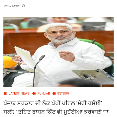
ਸੱਤ
VIEW MORE
ਸਕੂਲ
ਬੰਦ
ਕਰਨਾ
‘ਆਪ’
ਦੇ
ਅਸਫਲ
“ਸਿੱਖਿਆ
ਕ੍ਰਾਂਤੀ”
ਦਾ
ਸਪੱਸ਼ਟ
ਪ੍ਰਮਾਣ
LATEST NEWS
PUNJAB
ਚੰਡੀਗੜ੍ਹ
ਪੰਜਾਬ ਸਰਕਾਰ ਦੀ ਲੋਕ ਪੱਖੀ ਪਹਿਲ ‘ਮੇਰੀ ਰਸੋਈ’
ਸਕੀਮ ਤਹਿਤ ਰਾਸ਼ਨ ਕਿੱਟ ਵੀ ਮੁਹੱਈਆ ਕਰਵਾਈ ਜਾ