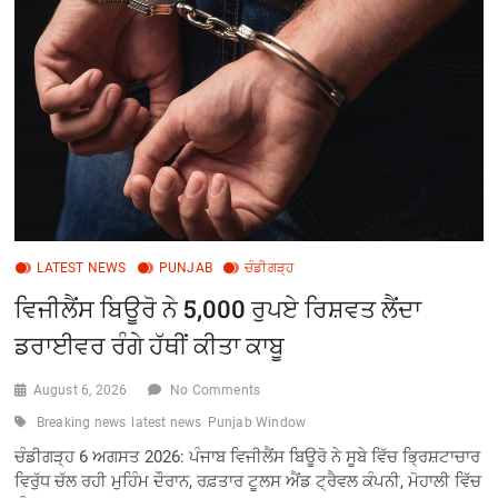
ਸਮਰਪਣ
ਭਾਵਨਾ
ਨਾਲ
ਕੰਮ
ਕੀਤਾ
ਗਿਆ:
CEO
ਅਨਿੰਦਿਤਾ
ਮਿਤਰਾ
LATEST NEWS
PUNJAB
ਚੰਡੀਗੜ੍ਹ
ਵਿਜੀਲੈਂਸ ਬਿਊਰੋ ਨੇ 5,000 ਰੁਪਏ ਰਿਸ਼ਵਤ ਲੈਂਦਾ
ਡਰਾਈਵਰ ਰੰਗੇ ਹੱਥੀਂ ਕੀਤਾ ਕਾਬੂ
August 6, 2026
No Comments
Breaking news
latest news
Punjab Window
ਚੰਡੀਗੜ੍ਹ 6 ਅਗਸਤ 2026: ਪੰਜਾਬ ਵਿਜੀਲੈਂਸ ਬਿਊਰੋ ਨੇ ਸੂਬੇ ਵਿੱਚ ਭ੍ਰਿਸ਼ਟਾਚਾਰ
ਵਿਰੁੱਧ ਚੱਲ ਰਹੀ ਮੁਹਿੰਮ ਦੌਰਾਨ, ਰਫ਼ਤਾਰ ਟੂਲਸ ਐਂਡ ਟ੍ਰੈਵਲ ਕੰਪਨੀ, ਮੋਹਾਲੀ ਵਿੱਚ