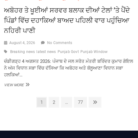
ਅਬੋਹਰ ਤੇ ਖੂਈਆਂ ਸਰਵਰ ਬਲਾਕ ਦੀਆਂ ਟੇਲਾਂ ’ਤੇ ਪੈਂਦੇ
ਪਿੰਡਾਂ ਵਿੱਚ ਦਹਾਕਿਆਂ ਬਾਅਦ ਪਹਿਲੀ ਵਾਰ ਪਹੁੰਚਿਆ
ਨਹਿਰੀ ਪਾਣੀ
August 4, 2026
No Comments
Breaking news
latest news
Punjab Govt
Punjab Window
ਚੰਡੀਗੜ੍ਹ 4 ਅਗਸਤ 2026: ਪੰਜਾਬ ਦੇ ਜਲ ਸਰੋਤ ਮੰਤਰੀ ਬਰਿੰਦਰ ਕੁਮਾਰ ਗੋਇਲ
ਨੇ ਅੱਜ ਵਿਧਾਨ ਸਭਾ ਵਿੱਚ ਦੱਸਿਆ ਕਿ ਅਬੋਹਰ ਅਤੇ ਬੱਲੂਆਣਾ ਵਿਧਾਨ ਸਭਾ
ਹਲਕਿਆਂ…
ਅਬੋਹਰ
VIEW MORE
ਤੇ
ਖੂਈਆਂ
Posts
ਸਰਵਰ
Page
Page
Page
Next
1
2
…
77
ਬਲਾਕ
page
pagination
ਦੀਆਂ
ਟੇਲਾਂ
’ਤੇ
ਪੈਂਦੇ
ਪਿੰਡਾਂ