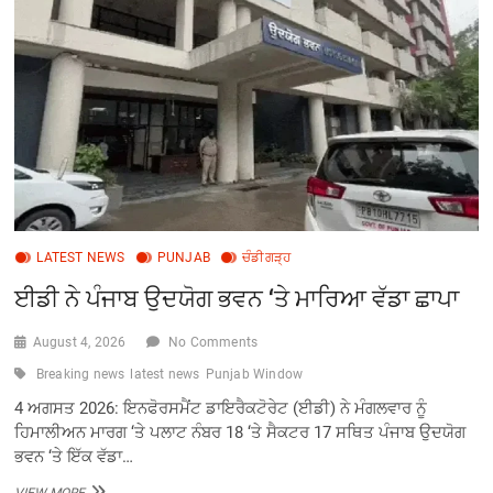
1,296
ਨਵੇਂ
ਫੀਡਰ
ਅਤੇ
1.12
ਲੱਖ
ਟ੍ਰਾਂਸਫਾਰਮਰ
ਲਗਾਏ
ਗਏ:
ਬਿਜਲੀ
ਮੰਤਰੀ
LATEST NEWS
PUNJAB
ਚੰਡੀਗੜ੍ਹ
ਈਡੀ ਨੇ ਪੰਜਾਬ ਉਦਯੋਗ ਭਵਨ ‘ਤੇ ਮਾਰਿਆ ਵੱਡਾ ਛਾਪਾ
August 4, 2026
No Comments
Breaking news
latest news
Punjab Window
4 ਅਗਸਤ 2026: ਇਨਫੋਰਸਮੈਂਟ ਡਾਇਰੈਕਟੋਰੇਟ (ਈਡੀ) ਨੇ ਮੰਗਲਵਾਰ ਨੂੰ
ਹਿਮਾਲੀਅਨ ਮਾਰਗ ‘ਤੇ ਪਲਾਟ ਨੰਬਰ 18 ‘ਤੇ ਸੈਕਟਰ 17 ਸਥਿਤ ਪੰਜਾਬ ਉਦਯੋਗ
ਭਵਨ ‘ਤੇ ਇੱਕ ਵੱਡਾ…
ਈਡੀ