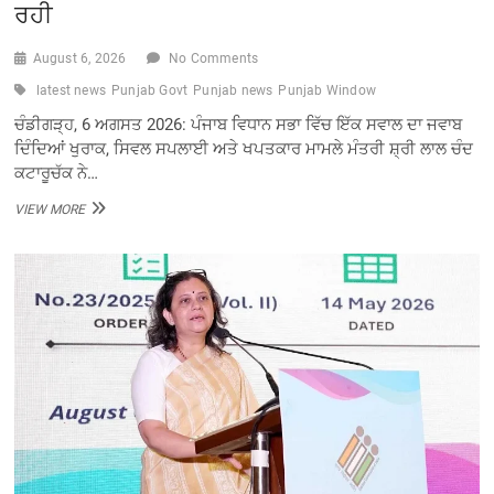
ਰਹੀ
August 6, 2026
No Comments
latest news
Punjab Govt
Punjab news
Punjab Window
ਚੰਡੀਗੜ੍ਹ, 6 ਅਗਸਤ 2026: ਪੰਜਾਬ ਵਿਧਾਨ ਸਭਾ ਵਿੱਚ ਇੱਕ ਸਵਾਲ ਦਾ ਜਵਾਬ
ਦਿੰਦਿਆਂ ਖੁਰਾਕ, ਸਿਵਲ ਸਪਲਾਈ ਅਤੇ ਖਪਤਕਾਰ ਮਾਮਲੇ ਮੰਤਰੀ ਸ਼੍ਰੀ ਲਾਲ ਚੰਦ
ਕਟਾਰੂਚੱਕ ਨੇ…
ਪੰਜਾਬ
VIEW MORE
ਸਰਕਾਰ
ਦੀ
ਲੋਕ
ਪੱਖੀ
ਪਹਿਲ
‘ਮੇਰੀ
ਰਸੋਈ’
ਸਕੀਮ
ਤਹਿਤ
ਰਾਸ਼ਨ
ਕਿੱਟ
ਵੀ
ਮੁਹੱਈਆ
ਕਰਵਾਈ