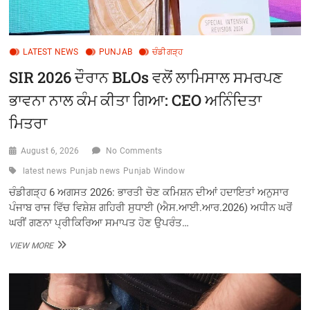
ਜਾ
ਰਹੀ
LATEST NEWS
PUNJAB
ਚੰਡੀਗੜ੍ਹ
SIR 2026 ਦੌਰਾਨ BLOs ਵਲੋਂ ਲਾਮਿਸਾਲ ਸਮਰਪਣ
ਭਾਵਨਾ ਨਾਲ ਕੰਮ ਕੀਤਾ ਗਿਆ: CEO ਅਨਿੰਦਿਤਾ
ਮਿਤਰਾ
August 6, 2026
No Comments
latest news
Punjab news
Punjab Window
ਚੰਡੀਗੜ੍ਹ 6 ਅਗਸਤ 2026: ਭਾਰਤੀ ਚੋਣ ਕਮਿਸ਼ਨ ਦੀਆਂ ਹਦਾਇਤਾਂ ਅਨੁਸਾਰ
ਪੰਜਾਬ ਰਾਜ ਵਿੱਚ ਵਿਸ਼ੇਸ਼ ਗਹਿਰੀ ਸੁਧਾਈ (ਐਸ.ਆਈ.ਆਰ.2026) ਅਧੀਨ ਘਰੋਂ
ਘਰੀਂ ਗਣਨਾ ਪ੍ਰੀਕਿਰਿਆ ਸਮਾਪਤ ਹੋਣ ਉਪਰੰਤ…
SIR
VIEW MORE
2026
ਦੌਰਾਨ
BLOS
ਵਲੋਂ
ਲਾਮਿਸਾਲ