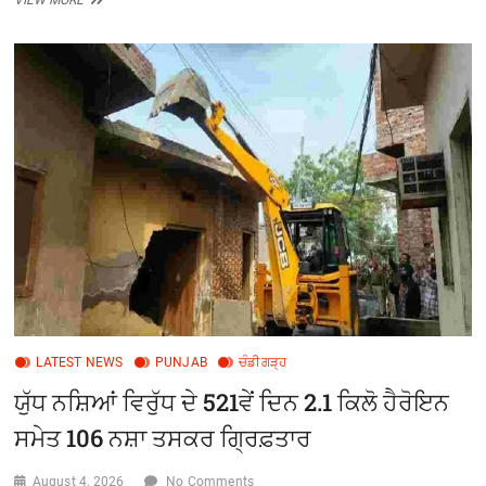
VIEW MORE
ਨੇ
ਪੰਜਾਬ
ਉਦਯੋਗ
ਭਵਨ
‘ਤੇ
ਮਾਰਿਆ
ਵੱਡਾ
ਛਾਪਾ
LATEST NEWS
PUNJAB
ਚੰਡੀਗੜ੍ਹ
ਯੁੱਧ ਨਸ਼ਿਆਂ ਵਿਰੁੱਧ ਦੇ 521ਵੇਂ ਦਿਨ 2.1 ਕਿਲੋ ਹੈਰੋਇਨ
ਸਮੇਤ 106 ਨਸ਼ਾ ਤਸਕਰ ਗ੍ਰਿਫ਼ਤਾਰ
August 4, 2026
No Comments