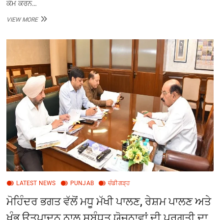
ਕੰਮ ਕਰਨ…
ਵਿਜੀਲੈਂਸ
VIEW MORE
ਬਿਊਰੋ
ਨੇ
5,000
ਰੁਪਏ
ਰਿਸ਼ਵਤ
ਲੈਂਦਾ
ਡਰਾਈਵਰ
ਰੰਗੇ
ਹੱਥੀਂ
ਕੀਤਾ
ਕਾਬੂ
LATEST NEWS
PUNJAB
ਚੰਡੀਗੜ੍ਹ
ਮੋਹਿੰਦਰ ਭਗਤ ਵੱਲੋਂ ਮਧੂ ਮੱਖੀ ਪਾਲਣ, ਰੇਸ਼ਮ ਪਾਲਣ ਅਤੇ
ਖੁੰਭ ਉਤਪਾਦਨ ਨਾਲ ਸਬੰਧਤ ਯੋਜਨਾਵਾਂ ਦੀ ਪ੍ਰਗਤੀ ਦਾ