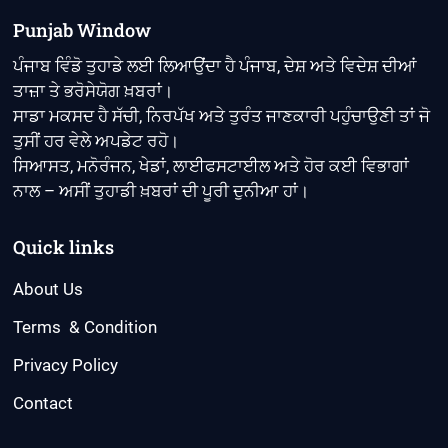
ਵਿੱਚ
ਦਹਾਕਿਆਂ
Punjab Window
ਬਾਅਦ
ਪਹਿਲੀ
ਪੰਜਾਬ ਵਿੰਡੋ ਤੁਹਾਡੇ ਲਈ ਲਿਆਉਂਦਾ ਹੈ ਪੰਜਾਬ, ਦੇਸ਼ ਅਤੇ ਵਿਦੇਸ਼ ਦੀਆਂ
ਵਾਰ
ਤਾਜ਼ਾ ਤੇ ਭਰੋਸੇਯੋਗ ਖ਼ਬਰਾਂ।
ਪਹੁੰਚਿਆ
ਨਹਿਰੀ
ਸਾਡਾ ਮਕਸਦ ਹੈ ਸੱਚੀ, ਨਿਰਪੱਖ ਅਤੇ ਤੁਰੰਤ ਜਾਣਕਾਰੀ ਪਹੁੰਚਾਉਣੀ ਤਾਂ ਜੋ
ਪਾਣੀ
ਤੁਸੀਂ ਹਰ ਵੇਲੇ ਅਪਡੇਟ ਰਹੋ।
ਸਿਆਸਤ, ਮਨੋਰੰਜਨ, ਖੇਡਾਂ, ਲਾਈਫਸਟਾਈਲ ਅਤੇ ਹੋਰ ਕਈ ਵਿਭਾਗਾਂ
ਨਾਲ – ਅਸੀਂ ਤੁਹਾਡੀ ਖ਼ਬਰਾਂ ਦੀ ਪੂਰੀ ਦੁਨੀਆ ਹਾਂ।
Quick links
About Us
Terms & Condition
Privacy Policy
Contact