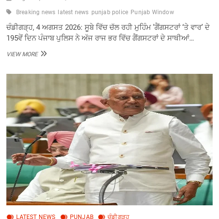
Breaking news
latest news
punjab police
Punjab Window
ਚੰਡੀਗੜ੍ਹ, 4 ਅਗਸਤ 2026: ਸੂਬੇ ਵਿੱਚ ਚੱਲ ਰਹੀ ਮੁਹਿੰਮ ’ਗੈਂਗਸਟਰਾਂ ‘ਤੇ ਵਾਰ’ ਦੇ
195ਵੇਂ ਦਿਨ ਪੰਜਾਬ ਪੁਲਿਸ ਨੇ ਅੱਜ ਰਾਜ ਭਰ ਵਿੱਚ ਗੈਂਗਸਟਰਾਂ ਦੇ ਸਾਥੀਆਂ…
ਯੁੱਧ
VIEW MORE
ਨਸ਼ਿਆਂ
ਵਿਰੁੱਧ
ਦੇ
521ਵੇਂ
ਦਿਨ
2.1
ਕਿਲੋ
ਹੈਰੋਇਨ
ਸਮੇਤ
106
ਨਸ਼ਾ
ਤਸਕਰ
ਗ੍ਰਿਫ਼ਤਾਰ
LATEST NEWS
PUNJAB
ਚੰਡੀਗੜ੍ਹ