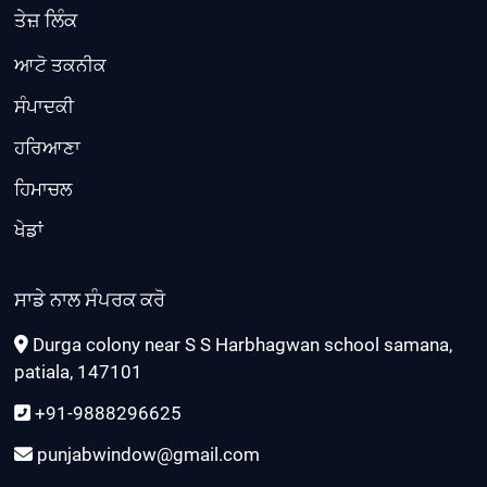
ਤੇਜ਼ ਲਿੰਕ
ਆਟੋ ਤਕਨੀਕ
ਸੰਪਾਦਕੀ
ਹਰਿਆਣਾ
ਹਿਮਾਚਲ
ਖੇਡਾਂ
ਸਾਡੇ ਨਾਲ ਸੰਪਰਕ ਕਰੋ
Durga colony near S S Harbhagwan school samana,
patiala, 147101
+91-9888296625
punjabwindow@gmail.com