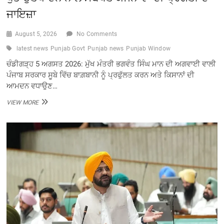
ਜਾਇਜ਼ਾ
August 5, 2026
No Comments
latest news
Punjab Govt
Punjab news
Punjab Window
ਚੰਡੀਗੜ੍ਹ 5 ਅਗਸਤ 2026: ਮੁੱਖ ਮੰਤਰੀ ਭਗਵੰਤ ਸਿੰਘ ਮਾਨ ਦੀ ਅਗਵਾਈ ਵਾਲੀ
ਪੰਜਾਬ ਸਰਕਾਰ ਸੂਬੇ ਵਿੱਚ ਬਾਗ਼ਬਾਨੀ ਨੂੰ ਪ੍ਰਫੁੱਲਤ ਕਰਨ ਅਤੇ ਕਿਸਾਨਾਂ ਦੀ
ਆਮਦਨ ਵਧਾਉਣ…
ਮੋਹਿੰਦਰ
VIEW MORE
ਭਗਤ
ਵੱਲੋਂ
ਮਧੂ
ਮੱਖੀ
ਪਾਲਣ,
ਰੇਸ਼ਮ
ਪਾਲਣ
ਅਤੇ
ਖੁੰਭ
ਉਤਪਾਦਨ
ਨਾਲ
ਸਬੰਧਤ
ਯੋਜਨਾਵਾਂ