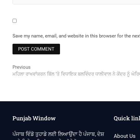
Save my name, email, and website in this browser for the ne
Post
Previous
Previous
post:
ਮਹਿਲਾ ਰਾਖਵਾਂਕਰਨ ਬਿੱਲ ‘ਤੇ ਵਿਧਾਇਕ ਬਲਵਿੰਦਰ ਧਾਲੀਵਾਲ ਨੇ ਕੇਂਦਰ ਨੂੰ ਘੇ
navigation
Punjab Window
Quick lin
ਪੰਜਾਬ ਵਿੰਡੋ ਤੁਹਾਡੇ ਲਈ ਲਿਆਉਂਦਾ ਹੈ ਪੰਜਾਬ, ਦੇਸ਼
About Us