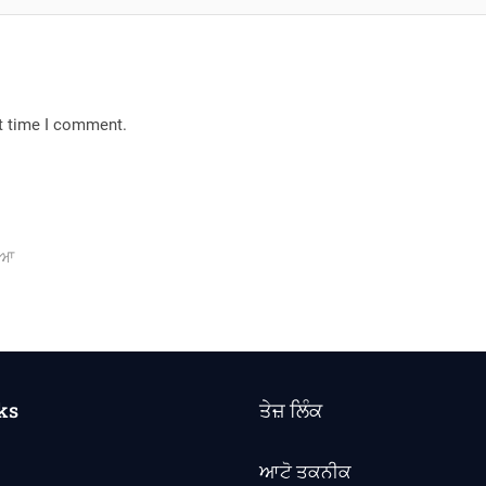
xt time I comment.
ਰਿਆ
ks
ਤੇਜ਼ ਲਿੰਕ
ਆਟੋ ਤਕਨੀਕ