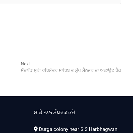
Next
Next
post:
ਸੱਚਖੰਡ ਸ੍ਰੀ ਹਰਿਮੰਦਰ ਸਾਹਿਬ ਦੇ ਮੁੱਖ ਮੈਨੇਜਰ ਦਾ ਅਕਾਊਂਟ ਹੈਕ
ਸਾਡੇ ਨਾਲ ਸੰਪਰਕ ਕਰੋ
Durga colony near S S Harbhagwan