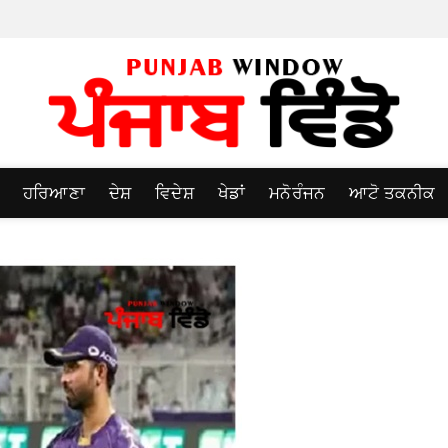
ਹਰਿਆਣਾ
ਦੇਸ਼
ਵਿਦੇਸ਼
ਖੇਡਾਂ
ਮਨੋਰੰਜਨ
ਆਟੋ ਤਕਨੀਕ