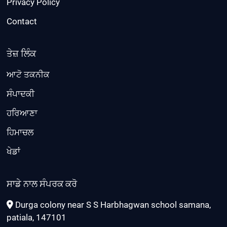
Privacy Policy
Contact
ਤੇਜ਼ ਲਿੰਕ
ਆਟੋ ਤਕਨੀਕ
ਸੰਪਾਦਕੀ
ਹਰਿਆਣਾ
ਹਿਮਾਚਲ
ਖੇਡਾਂ
ਸਾਡੇ ਨਾਲ ਸੰਪਰਕ ਕਰੋ
Durga colony near S S Harbhagwan school samana,
patiala, 147101