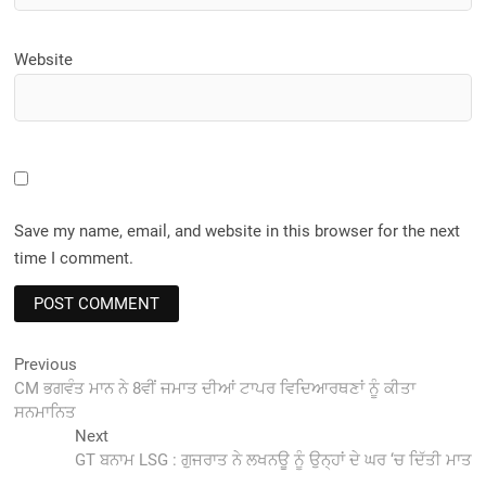
Website
Save my name, email, and website in this browser for the next
time I comment.
Post
Previous
Previous
post:
CM ਭਗਵੰਤ ਮਾਨ ਨੇ 8ਵੀਂ ਜਮਾਤ ਦੀਆਂ ਟਾਪਰ ਵਿਦਿਆਰਥਣਾਂ ਨੂੰ ਕੀਤਾ
navigation
ਸਨਮਾਨਿਤ
Next
Next
post:
GT ਬਨਾਮ LSG : ਗੁਜਰਾਤ ਨੇ ਲਖਨਊ ਨੂੰ ਉਨ੍ਹਾਂ ਦੇ ਘਰ ‘ਚ ਦਿੱਤੀ ਮਾਤ