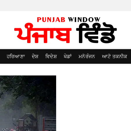
ਹਰਿਆਣਾ
ਦੇਸ਼
ਵਿਦੇਸ਼
ਖੇਡਾਂ
ਮਨੋਰੰਜਨ
ਆਟੋ ਤਕਨੀਕ