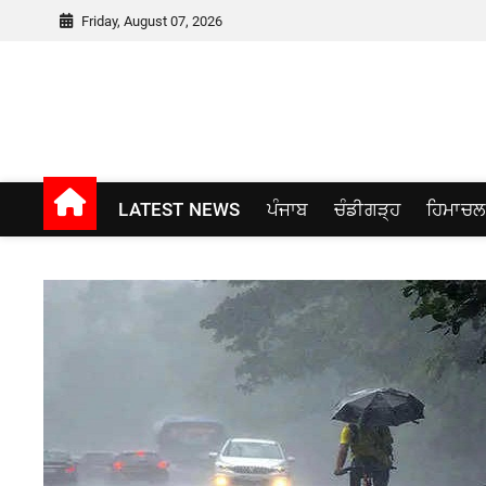
Skip
Friday, August 07, 2026
to
content
Punjab window
LATEST NEWS
ਪੰਜਾਬ
ਚੰਡੀਗੜ੍ਹ
ਹਿਮਾਚਲ