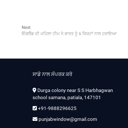
Next
Next
post:
ਇੰਗਲੈਂਡ ਦੀ ਮਹਿਲਾ ਟੀਮ ਨੇ ਭਾਰਤ ਨੂੰ 6 ਵਿਕਟਾਂ ਨਾਲ ਹਰਾਇਆ
ਸਾਡੇ ਨਾਲ ਸੰਪਰਕ ਕਰੋ
Durga colony near S S Harbhagwan
school samana, patiala, 147101
+91-9888296625
punjabwindow@gmail.com