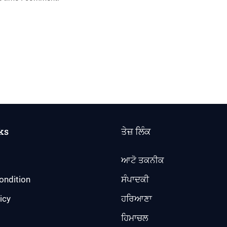
ks
ਤੇਜ਼ ਲਿੰਕ
ਆਟੋ ਤਕਨੀਕ
ondition
ਸੰਪਾਦਕੀ
icy
ਹਰਿਆਣਾ
ਹਿਮਾਚਲ