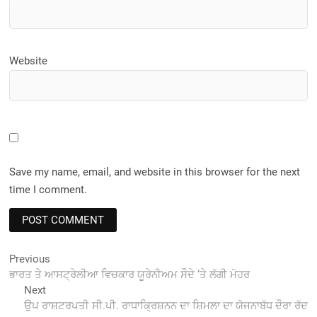
Website
Save my name, email, and website in this browser for the next
time I comment.
Post
Previous
Previous
post:
ਭਾਰਤ ਤੇ ਆਸਟ੍ਰੇਲੀਆ ਵਿਚਕਾਰ ਯੂਰੇਨੀਅਮ ਸੌਦੇ ‘ਤੇ ਲੱਗੀ ਮੋਹਰ
navigation
Next
Next
post:
ਉਪ ਰਾਸ਼ਟਰਪਤੀ ਸੀ.ਪੀ. ਰਾਧਾਕ੍ਰਿਸ਼ਨਨ ਦਾ ਸ਼ਿਮਲਾ ਦਾ ਯੋਜਨਾਬੱਧ ਦੌਰਾ ਰੱਦ