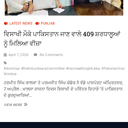
LATEST NEWS
PUNJAB
ਵਿਸਾਖੀ ਮੌਕੇ ਪਾਕਿਸਤਾਨ ਜਾਣ ਵਾਲੇ 409 ਸ਼ਰਧਾਲੂਆਂ
ਨੂੰ ਮਿਲਿਆ ਵੀਜ਼ਾ
April 7, 2026
No Comments
#Amritsar
#DelhiGurdwaraCommittee
#HarmeetSinghKalka
#PakistanVisa
Window
ਹਰਮੀਤ ਸਿੰਘ ਕਾਲਕਾ ਤੇ ਪਰਮਜੀਤ ਸਿੰਘ ਚੰਡੋਕ ਨੇ ਵੰਡੇ ਪਾਸਪੋਰਟ ਅੰਮ੍ਰਿਤਸਰ,
7 ਅਪ੍ਰੈਲ : ਖ਼ਾਲਸਾ ਸਾਜਨਾ ਦਿਵਸ ਵਿਸਾਖੀ ਦੇ ਪਵਿੱਤਰ ਦਿਹਾੜੇ ‘ਤੇ ਪਾਕਿਸਤਾਨ
ਦੇ ਗੁਰਦੁਆਰਿਆਂ…
ਵਿਸਾਖੀ
VIEW MORE
ਮੌਕੇ
ਪਾਕਿਸਤਾਨ
ਜਾਣ
ਵਾਲੇ