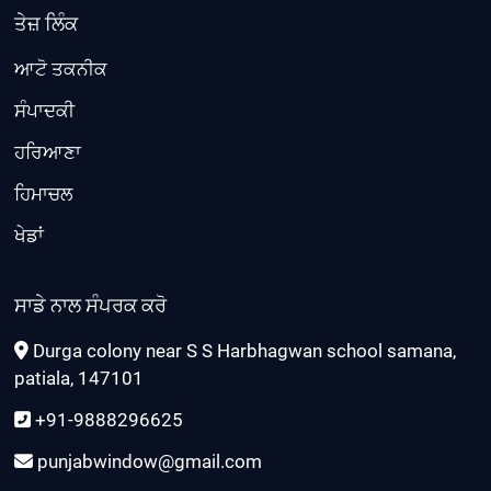
ਤੇਜ਼ ਲਿੰਕ
ਆਟੋ ਤਕਨੀਕ
ਸੰਪਾਦਕੀ
ਹਰਿਆਣਾ
ਹਿਮਾਚਲ
ਖੇਡਾਂ
ਸਾਡੇ ਨਾਲ ਸੰਪਰਕ ਕਰੋ
Durga colony near S S Harbhagwan school samana,
patiala, 147101
+91-9888296625
punjabwindow@gmail.com