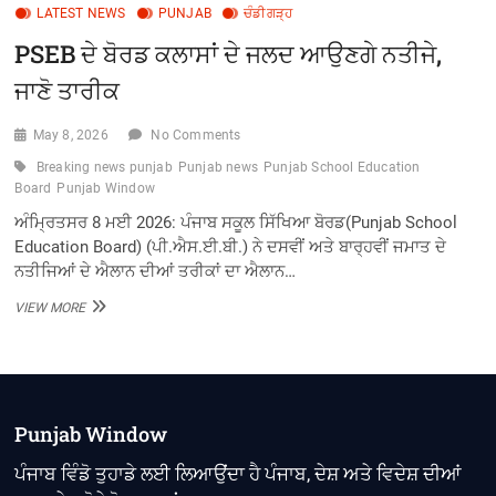
LATEST NEWS
PUNJAB
ਚੰਡੀਗੜ੍ਹ
PSEB ਦੇ ਬੋਰਡ ਕਲਾਸਾਂ ਦੇ ਜਲਦ ਆਉਣਗੇ ਨਤੀਜੇ,
ਜਾਣੋ ਤਾਰੀਕ
May 8, 2026
No Comments
Breaking news punjab
Punjab news
Punjab School Education
Board
Punjab Window
ਅੰਮ੍ਰਿਤਸਰ 8 ਮਈ 2026: ਪੰਜਾਬ ਸਕੂਲ ਸਿੱਖਿਆ ਬੋਰਡ(Punjab School
Education Board) (ਪੀ.ਐਸ.ਈ.ਬੀ.) ਨੇ ਦਸਵੀਂ ਅਤੇ ਬਾਰ੍ਹਵੀਂ ਜਮਾਤ ਦੇ
ਨਤੀਜਿਆਂ ਦੇ ਐਲਾਨ ਦੀਆਂ ਤਰੀਕਾਂ ਦਾ ਐਲਾਨ…
PSEB
VIEW MORE
ਦੇ
ਬੋਰਡ
ਕਲਾਸਾਂ
ਦੇ
ਜਲਦ
ਆਉਣਗੇ
Punjab Window
ਨਤੀਜੇ,
ਜਾਣੋ
ਪੰਜਾਬ ਵਿੰਡੋ ਤੁਹਾਡੇ ਲਈ ਲਿਆਉਂਦਾ ਹੈ ਪੰਜਾਬ, ਦੇਸ਼ ਅਤੇ ਵਿਦੇਸ਼ ਦੀਆਂ
ਤਾਰੀਕ