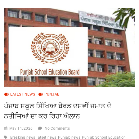
ਸਿੱਖਿਆ
ਬੋਰਡ
ਨੇ
ਦਸਵੀਂ
ਜਮਾਤ
ਦੇ
ਨਤੀਜਿਆਂ
ਦਾ
ਕੀਤਾ
ਐਲਾਨ
LATEST NEWS
PUNJAB
ਪੰਜਾਬ ਸਕੂਲ ਸਿੱਖਿਆ ਬੋਰਡ ਦਸਵੀਂ ਜਮਾਤ ਦੇ
ਨਤੀਜਿਆਂ ਦਾ ਕਰ ਰਿਹਾ ਐਲਾਨ
May 11, 2026
No Comments
Breaking news
latset news
Punjab news
Punjab School Education