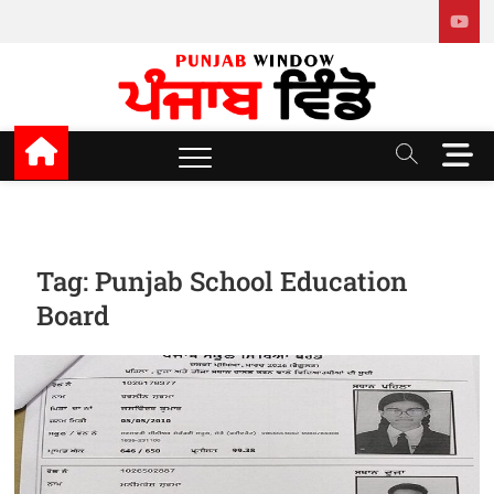
Skip
to
content
Punjab window
M
e
n
u
B
u
Tag:
Punjab School Education
t
Board
t
o
n