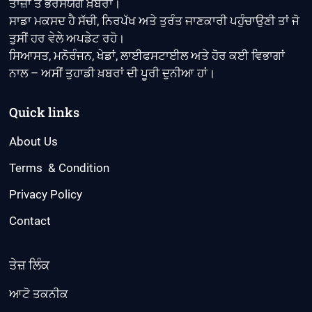
ਤਾਜ਼ਾ ਤੇ ਭਰੋਸੇਯੋਗ ਖ਼ਬਰਾਂ।
ਸਾਡਾ ਮਕਸਦ ਹੈ ਸੱਚੀ, ਨਿਰਪੱਖ ਅਤੇ ਤੁਰੰਤ ਜਾਣਕਾਰੀ ਪਹੁੰਚਾਉਣੀ ਤਾਂ ਜੋ
ਤੁਸੀਂ ਹਰ ਵੇਲੇ ਅਪਡੇਟ ਰਹੋ।
ਸਿਆਸਤ, ਮਨੋਰੰਜਨ, ਖੇਡਾਂ, ਲਾਈਫਸਟਾਈਲ ਅਤੇ ਹੋਰ ਕਈ ਵਿਭਾਗਾਂ
ਨਾਲ – ਅਸੀਂ ਤੁਹਾਡੀ ਖ਼ਬਰਾਂ ਦੀ ਪੂਰੀ ਦੁਨੀਆ ਹਾਂ।
Quick links
About Us
Terms & Condition
Privacy Policy
Contact
ਤੇਜ਼ ਲਿੰਕ
ਆਟੋ ਤਕਨੀਕ