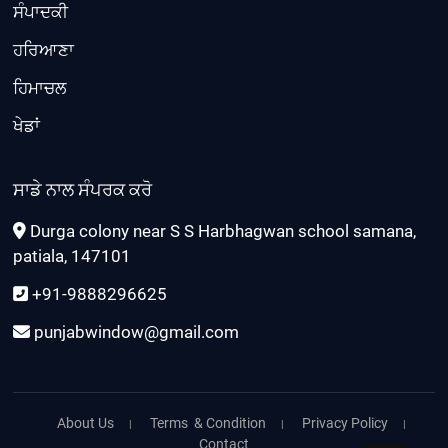
ਸੰਪਾਦਕੀ
ਹਰਿਆਣਾ
ਹਿਮਾਚਲ
ਖੇਡਾਂ
ਸਾਡੇ ਨਾਲ ਸੰਪਰਕ ਕਰੋ
Durga colony near S S Harbhagwan school samana,
patiala, 147101
+91-9888296625
punjabwindow@gmail.com
About Us
Terms & Condition
Privacy Policy
Contact