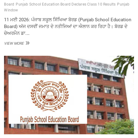
Board
Punjab School Education Board Declares Class 10 Results
Punjab
Window
11 ਮਈ 2026: ਪੰਜਾਬ ਸਕੂਲ ਸਿੱਖਿਆ ਬੋਰਡ (Punjab School Education
Board) ਅੱਜ ਦਸਵੀਂ ਜਮਾਤ ਦੇ ਨਤੀਜਿਆਂ ਦਾ ਐਲਾਨ ਕਰ ਰਿਹਾ ਹੈ। ਬੋਰਡ ਦੇ
ਚੇਅਰਮੈਨ ਡਾ.…
ਪੰਜਾਬ
VIEW MORE
ਸਕੂਲ
ਸਿੱਖਿਆ
ਬੋਰਡ
ਦਸਵੀਂ
ਜਮਾਤ
ਦੇ
ਨਤੀਜਿਆਂ
ਦਾ
ਕਰ
ਰਿਹਾ
ਐਲਾਨ