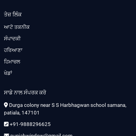
ਤੇਜ਼ ਲਿੰਕ
ਆਟੋ ਤਕਨੀਕ
ਸੰਪਾਦਕੀ
ਹਰਿਆਣਾ
ਹਿਮਾਚਲ
ਖੇਡਾਂ
ਸਾਡੇ ਨਾਲ ਸੰਪਰਕ ਕਰੋ
Durga colony near S S Harbhagwan school samana,
patiala, 147101
+91-9888296625
punjabwindow@gmail.com