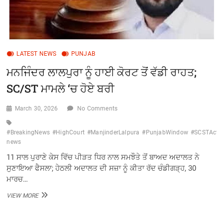
LATEST NEWS
PUNJAB
ਮਨਜਿੰਦਰ ਲਾਲਪੁਰਾ ਨੂੰ ਹਾਈ ਕੋਰਟ ਤੋਂ ਵੱਡੀ ਰਾਹਤ;
SC/ST ਮਾਮਲੇ ‘ਚ ਹੋਏ ਬਰੀ
March 30, 2026
No Comments
#BreakingNews
#HighCourt
#ManjinderLalpura
#PunjabWindow
#SCSTAct
news
11 ਸਾਲ ਪੁਰਾਣੇ ਕੇਸ ਵਿੱਚ ਪੀੜਤ ਧਿਰ ਨਾਲ ਸਮਝੌਤੇ ਤੋਂ ਬਾਅਦ ਅਦਾਲਤ ਨੇ
ਸੁਣਾਇਆ ਫੈਸਲਾ; ਹੇਠਲੀ ਅਦਾਲਤ ਦੀ ਸਜ਼ਾ ਨੂੰ ਕੀਤਾ ਰੱਦ ਚੰਡੀਗੜ੍ਹ, 30
ਮਾਰਚ…
ਮਨਜਿੰਦਰ
VIEW MORE
ਲਾਲਪੁਰਾ
ਨੂੰ
ਹਾਈ