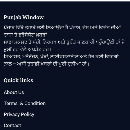
ਕੋਰਟ
ਤੋਂ
ਵੱਡੀ
Punjab Window
ਰਾਹਤ;
SC/ST
ਪੰਜਾਬ ਵਿੰਡੋ ਤੁਹਾਡੇ ਲਈ ਲਿਆਉਂਦਾ ਹੈ ਪੰਜਾਬ, ਦੇਸ਼ ਅਤੇ ਵਿਦੇਸ਼ ਦੀਆਂ
ਮਾਮਲੇ
ਤਾਜ਼ਾ ਤੇ ਭਰੋਸੇਯੋਗ ਖ਼ਬਰਾਂ।
‘ਚ
ਹੋਏ
ਸਾਡਾ ਮਕਸਦ ਹੈ ਸੱਚੀ, ਨਿਰਪੱਖ ਅਤੇ ਤੁਰੰਤ ਜਾਣਕਾਰੀ ਪਹੁੰਚਾਉਣੀ ਤਾਂ ਜੋ
ਬਰੀ
ਤੁਸੀਂ ਹਰ ਵੇਲੇ ਅਪਡੇਟ ਰਹੋ।
ਸਿਆਸਤ, ਮਨੋਰੰਜਨ, ਖੇਡਾਂ, ਲਾਈਫਸਟਾਈਲ ਅਤੇ ਹੋਰ ਕਈ ਵਿਭਾਗਾਂ
ਨਾਲ – ਅਸੀਂ ਤੁਹਾਡੀ ਖ਼ਬਰਾਂ ਦੀ ਪੂਰੀ ਦੁਨੀਆ ਹਾਂ।
Quick links
About Us
Terms & Condition
Privacy Policy
Contact