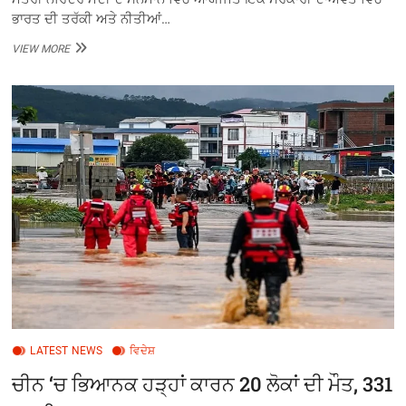
ਭਾਰਤ ਦੀ ਤਰੱਕੀ ਅਤੇ ਨੀਤੀਆਂ…
ਇੰਡੋਨੇਸ਼ੀਆਈ
VIEW MORE
ਰਾਸ਼ਟਰਪਤੀ
ਪ੍ਰਬੋਵੋ
ਸੁਬੀਆਂਤੋ
ਨੇ
ਪ੍ਰਧਾਨ
ਮੰਤਰੀ
ਨਰਿੰਦਰ
ਮੋਦੀ
ਦੇ
ਸਨਮਾਨ
‘ਚ
ਤਰੱਕੀ
ਤੇ
ਨੀਤੀਆਂ
ਦੀ
ਪ੍ਰਸ਼ੰਸਾ
ਕੀਤੀ
LATEST NEWS
ਵਿਦੇਸ਼
ਚੀਨ ‘ਚ ਭਿਆਨਕ ਹੜ੍ਹਾਂ ਕਾਰਨ 20 ਲੋਕਾਂ ਦੀ ਮੌਤ, 331