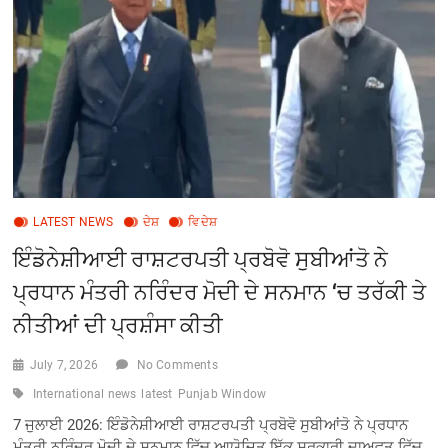
ਟਾਪੂ
ਦੇ
ਪੱਛਮੀ
ਤੱਟ
‘ਤੇ
5.9
ਤੀਬਰਤਾ
ਦਾ
ਭੂਚਾਲ
ਆਇਆ
LATEST NEWS
ਦੇਸ਼
ਵਿਦੇਸ਼
ਇੰਡੋਨੇਸ਼ੀਆਈ ਰਾਸ਼ਟਰਪਤੀ ਪ੍ਰਬੋਵੋ ਸੁਬੀਆਂਤੋ ਨੇ
ਪ੍ਰਧਾਨ ਮੰਤਰੀ ਨਰਿੰਦਰ ਮੋਦੀ ਦੇ ਸਨਮਾਨ ‘ਚ ਤਰੱਕੀ ਤੇ
ਨੀਤੀਆਂ ਦੀ ਪ੍ਰਸ਼ੰਸਾ ਕੀਤੀ
July 7, 2026
No Comments
International news
latest
Punjab Window
7 ਜੁਲਾਈ 2026: ਇੰਡੋਨੇਸ਼ੀਆਈ ਰਾਸ਼ਟਰਪਤੀ ਪ੍ਰਬੋਵੋ ਸੁਬੀਆਂਤੋ ਨੇ ਪ੍ਰਧਾਨ
ਮੰਤਰੀ ਨਰਿੰਦਰ ਮੋਦੀ ਦੇ ਸਨਮਾਨ ਵਿੱਚ ਆਯੋਜਿਤ ਇੱਕ ਸਰਕਾਰੀ ਦਾਅਵਤ ਵਿੱਚ