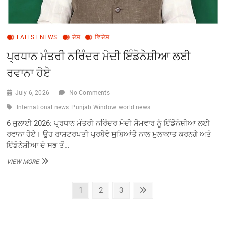
LATEST NEWS
ਦੇਸ਼
ਵਿਦੇਸ਼
ਪ੍ਰਧਾਨ ਮੰਤਰੀ ਨਰਿੰਦਰ ਮੋਦੀ ਇੰਡੋਨੇਸ਼ੀਆ ਲਈ
ਰਵਾਨਾ ਹੋਏ
July 6, 2026
No Comments
International news
Punjab Window
world news
6 ਜੁਲਾਈ 2026: ਪ੍ਰਧਾਨ ਮੰਤਰੀ ਨਰਿੰਦਰ ਮੋਦੀ ਸੋਮਵਾਰ ਨੂੰ ਇੰਡੋਨੇਸ਼ੀਆ ਲਈ
ਰਵਾਨਾ ਹੋਏ। ਉਹ ਰਾਸ਼ਟਰਪਤੀ ਪ੍ਰਬੋਵੋ ਸੁਬਿਆਂਤੋ ਨਾਲ ਮੁਲਾਕਾਤ ਕਰਨਗੇ ਅਤੇ
ਇੰਡੋਨੇਸ਼ੀਆ ਦੇ ਸਭ ਤੋਂ…
ਪ੍ਰਧਾਨ
VIEW MORE
ਮੰਤਰੀ
ਨਰਿੰਦਰ
Posts
ਮੋਦੀ
Page
Page
Page
Next
1
2
3
ਇੰਡੋਨੇਸ਼ੀਆ
page
pagination
ਲਈ
ਰਵਾਨਾ
ਹੋਏ