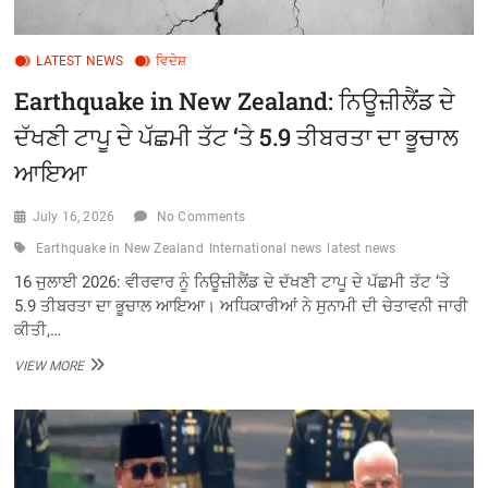
LATEST NEWS
ਵਿਦੇਸ਼
Earthquake in New Zealand: ਨਿਊਜ਼ੀਲੈਂਡ ਦੇ
ਦੱਖਣੀ ਟਾਪੂ ਦੇ ਪੱਛਮੀ ਤੱਟ ‘ਤੇ 5.9 ਤੀਬਰਤਾ ਦਾ ਭੂਚਾਲ
ਆਇਆ
July 16, 2026
No Comments
Earthquake in New Zealand
International news
latest news
16 ਜੁਲਾਈ 2026: ਵੀਰਵਾਰ ਨੂੰ ਨਿਊਜ਼ੀਲੈਂਡ ਦੇ ਦੱਖਣੀ ਟਾਪੂ ਦੇ ਪੱਛਮੀ ਤੱਟ ‘ਤੇ
5.9 ਤੀਬਰਤਾ ਦਾ ਭੂਚਾਲ ਆਇਆ। ਅਧਿਕਾਰੀਆਂ ਨੇ ਸੁਨਾਮੀ ਦੀ ਚੇਤਾਵਨੀ ਜਾਰੀ
ਕੀਤੀ,…
EARTHQUAKE
VIEW MORE
IN
NEW
ZEALAND:
ਨਿਊਜ਼ੀਲੈਂਡ
ਦੇ
ਦੱਖਣੀ