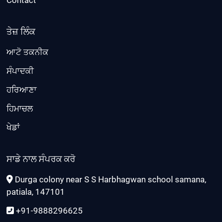
ਤੇਜ਼ ਲਿੰਕ
ਆਟੋ ਤਕਨੀਕ
ਸੰਪਾਦਕੀ
ਹਰਿਆਣਾ
ਹਿਮਾਚਲ
ਖੇਡਾਂ
ਸਾਡੇ ਨਾਲ ਸੰਪਰਕ ਕਰੋ
Durga colony near S S Harbhagwan school samana,
patiala, 147101
+91-9888296625