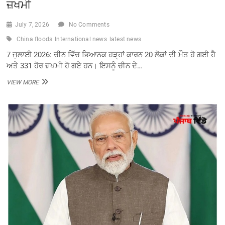
ਜ਼ਖਮੀ
July 7, 2026
No Comments
China floods
International news
latest news
7 ਜੁਲਾਈ 2026: ਚੀਨ ਵਿੱਚ ਭਿਆਨਕ ਹੜ੍ਹਾਂ ਕਾਰਨ 20 ਲੋਕਾਂ ਦੀ ਮੌਤ ਹੋ ਗਈ ਹੈ
ਅਤੇ 331 ਹੋਰ ਜ਼ਖਮੀ ਹੋ ਗਏ ਹਨ। ਇਸਨੂੰ ਚੀਨ ਦੇ…
ਚੀਨ
VIEW MORE
‘ਚ
ਭਿਆਨਕ
ਹੜ੍ਹਾਂ
ਕਾਰਨ
20
ਲੋਕਾਂ
ਦੀ
ਮੌਤ,
331
ਜ਼ਖਮੀ