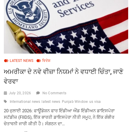
ਰਾਜ
ਮੁਖੀ
ਦਾ
ਪਹਿਲਾ
ਦੌਰਾ
LATEST NEWS
ਵਿਦੇਸ਼
ਅਮਰੀਕਾ ਦੇ ਨਵੇ ਵੀਜ਼ਾ ਨਿਯਮਾਂ ਨੇ ਵਧਾਈ ਚਿੰਤਾ, ਜਾਣੋ
ਵੇਰਵਾ
July 20, 2026
No Comments
International news
latest news
Punjab Window
us visa
20 ਜੁਲਾਈ 2026: ਫਾਊਂਡੇਸ਼ਨ ਫਾਰ ਇੰਡੀਆ ਐਂਡ ਇੰਡੀਅਨ ਡਾਇਸਪੋਰਾ
ਸਟੱਡੀਜ਼ (FIIDS), ਇੱਕ ਭਾਰਤੀ ਡਾਇਸਪੋਰਾ ਨੀਤੀ ਸਮੂਹ, ਨੇ ਇੱਕ ਗੰਭੀਰ
ਚੇਤਾਵਨੀ ਜਾਰੀ ਕੀਤੀ ਹੈ। ਸੰਗਠਨ ਦਾ…