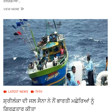
ਰੇਲਗੱਡੀਆਂ…
ਦੱਖਣੀ
VIEW MORE
ਜਾਪਾਨ
‘ਚ
7.1
ਤੀਬਰਤਾ
ਦੇ
ਭੂਚਾਲ
ਨੇ
ਵਿਆਪਕ
ਨੁਕਸਾਨ
ਕੀਤਾ
LATEST NEWS
ਵਿਦੇਸ਼
ਸ਼੍ਰੀਲੰਕਾ ਦੀ ਜਲ ਸੈਨਾ ਨੇ ਨੌਂ ਭਾਰਤੀ ਮਛੇਰਿਆਂ ਨੂੰ
ਗ੍ਰਿਫ਼ਤਾਰ ਕੀਤਾ