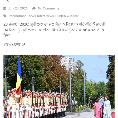
July 23, 2026
No Comments
International news
latest news
Punjab Window
23 ਜੁਲਾਈ 2026: ਸ਼੍ਰੀਲੰਕਾ ਦੀ ਜਲ ਸੈਨਾ ਨੇ ਕਿਹਾ ਕਿ ਘੱਟੋ-ਘੱਟ ਨੌਂ ਭਾਰਤੀ
ਮਛੇਰਿਆਂ ਨੂੰ ਸ਼੍ਰੀਲੰਕਾ ਦੇ ਪਾਣੀਆਂ ਵਿੱਚ ਗੈਰ-ਕਾਨੂੰਨੀ ਮੱਛੀਆਂ ਫੜਨ ਦੇ ਦੋਸ਼
ਵਿੱਚ…
ਸ਼੍ਰੀਲੰਕਾ
VIEW MORE
ਦੀ
ਜਲ
ਸੈਨਾ
ਨੇ
ਨੌਂ
ਭਾਰਤੀ
ਮਛੇਰਿਆਂ
ਨੂੰ
ਗ੍ਰਿਫ਼ਤਾਰ
ਕੀਤਾ