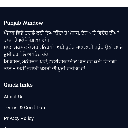
ਮੀਂਹ
ਤੇ
ਹੜ੍ਹਾਂ
ਕਾਰਨ
Punjab Window
110
ਮੌਤਾਂ,
ਪੰਜਾਬ ਵਿੰਡੋ ਤੁਹਾਡੇ ਲਈ ਲਿਆਉਂਦਾ ਹੈ ਪੰਜਾਬ, ਦੇਸ਼ ਅਤੇ ਵਿਦੇਸ਼ ਦੀਆਂ
ਹਜ਼ਾਰਾਂ
ਤਾਜ਼ਾ ਤੇ ਭਰੋਸੇਯੋਗ ਖ਼ਬਰਾਂ।
ਬੇਘਰ
ਸਾਡਾ ਮਕਸਦ ਹੈ ਸੱਚੀ, ਨਿਰਪੱਖ ਅਤੇ ਤੁਰੰਤ ਜਾਣਕਾਰੀ ਪਹੁੰਚਾਉਣੀ ਤਾਂ ਜੋ
ਤੁਸੀਂ ਹਰ ਵੇਲੇ ਅਪਡੇਟ ਰਹੋ।
ਸਿਆਸਤ, ਮਨੋਰੰਜਨ, ਖੇਡਾਂ, ਲਾਈਫਸਟਾਈਲ ਅਤੇ ਹੋਰ ਕਈ ਵਿਭਾਗਾਂ
ਨਾਲ – ਅਸੀਂ ਤੁਹਾਡੀ ਖ਼ਬਰਾਂ ਦੀ ਪੂਰੀ ਦੁਨੀਆ ਹਾਂ।
Quick links
About Us
Terms & Condition
Privacy Policy