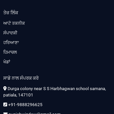
ਤੇਜ਼ ਲਿੰਕ
ਆਟੋ ਤਕਨੀਕ
ਸੰਪਾਦਕੀ
ਹਰਿਆਣਾ
ਹਿਮਾਚਲ
ਖੇਡਾਂ
ਸਾਡੇ ਨਾਲ ਸੰਪਰਕ ਕਰੋ
Durga colony near S S Harbhagwan school samana,
patiala, 147101
+91-9888296625