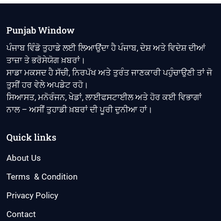
ਸਰਕਾਰੀ
ਮੁਲਾਜ਼ਮਾਂ
ਦੀ
Punjab Window
ਵੱਡੀ
ਜਿੱਤ
ਪੰਜਾਬ ਵਿੰਡੋ ਤੁਹਾਡੇ ਲਈ ਲਿਆਉਂਦਾ ਹੈ ਪੰਜਾਬ, ਦੇਸ਼ ਅਤੇ ਵਿਦੇਸ਼ ਦੀਆਂ
:
ਤਾਜ਼ਾ ਤੇ ਭਰੋਸੇਯੋਗ ਖ਼ਬਰਾਂ।
ਸੁਖਬੀਰ
ਬਾਦਲ
ਸਾਡਾ ਮਕਸਦ ਹੈ ਸੱਚੀ, ਨਿਰਪੱਖ ਅਤੇ ਤੁਰੰਤ ਜਾਣਕਾਰੀ ਪਹੁੰਚਾਉਣੀ ਤਾਂ ਜੋ
ਤੁਸੀਂ ਹਰ ਵੇਲੇ ਅਪਡੇਟ ਰਹੋ।
ਸਿਆਸਤ, ਮਨੋਰੰਜਨ, ਖੇਡਾਂ, ਲਾਈਫਸਟਾਈਲ ਅਤੇ ਹੋਰ ਕਈ ਵਿਭਾਗਾਂ
ਨਾਲ – ਅਸੀਂ ਤੁਹਾਡੀ ਖ਼ਬਰਾਂ ਦੀ ਪੂਰੀ ਦੁਨੀਆ ਹਾਂ।
Quick links
About Us
Terms & Condition
Privacy Policy
Contact