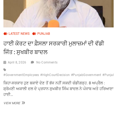
LATEST NEWS
PUNJAB
ਹਾਈ ਕੋਰਟ ਦਾ ਫ਼ੈਸਲਾ ਸਰਕਾਰੀ ਮੁਲਾਜ਼ਮਾਂ ਦੀ ਵੱਡੀ
ਜਿੱਤ : ਸੁਖਬੀਰ ਬਾਦਲ
April 8, 2026
No Comments
#GovernmentEmployees
#HighCourtDecision
#PunjabGovernment
#Punjab
ਕਿਹਾ-ਸਰਕਾਰ ਹੁਣ ਬਕਾਏ ਦੇਣ ਤੋਂ ਭੱਜ ਨਹੀਂ ਸਕਦੀ ਚੰਡੀਗੜ੍ਹ. 8 ਅਪ੍ਰੈਲ :
ਸ਼੍ਰੋਮਣੀ ਅਕਾਲੀ ਦਲ ਦੇ ਪ੍ਰਧਾਨ ਸੁਖਬੀਰ ਸਿੰਘ ਬਾਦਲ ਨੇ ਪੰਜਾਬ ਅਤੇ ਹਰਿਆਣਾ
ਹਾਈ…
ਹਾਈ
VIEW MORE
ਕੋਰਟ
ਦਾ
ਫ਼ੈਸਲਾ