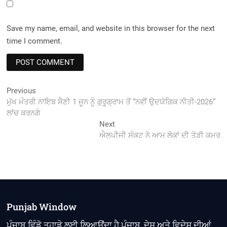
Save my name, email, and website in this browser for the next
time I comment.
Post
Previous
Previous
post:
ਮੁੱਖ ਮੰਤਰੀ ਨਾਇਬ ਸੈਣੀ 1 ਜੂਨ ਨੂੰ ਗੁਰੂਗ੍ਰਾਮ ਤੋਂ “ਨਵੀਂ ਉਦਯੋਗਿਕ ਨੀਤੀ-2026”
navigation
ਲਾਂਚ ਕਰਨਗੇ
Next
Next
post:
ਐਲਪੀਜੀ ਸੰਕਟ ਨੇ ਆਮ ਲੋਕਾਂ ਦੀ ਤੋੜੀ ਕਮਰ
Punjab Window
ਪੰਜਾਬ ਵਿੰਡੋ ਤੁਹਾਡੇ ਲਈ ਲਿਆਉਂਦਾ ਹੈ ਪੰਜਾਬ, ਦੇਸ਼ ਅਤੇ ਵਿਦੇਸ਼ ਦੀਆਂ