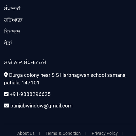
ਸੰਪਾਦਕੀ
ਹਰਿਆਣਾ
ਹਿਮਾਚਲ
ਖੇਡਾਂ
ਸਾਡੇ ਨਾਲ ਸੰਪਰਕ ਕਰੋ
Durga colony near S S Harbhagwan school samana,
patiala, 147101
+91-9888296625
punjabwindow@gmail.com
About Us
Terms & Condition
Privacy Policy