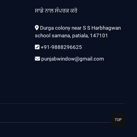
ਸਾਡੇ ਨਾਲ ਸੰਪਰਕ ਕਰੋ
Durga colony near S S Harbhagwan
school samana, patiala, 147101
+91-9888296625
punjabwindow@gmail.com
TOP