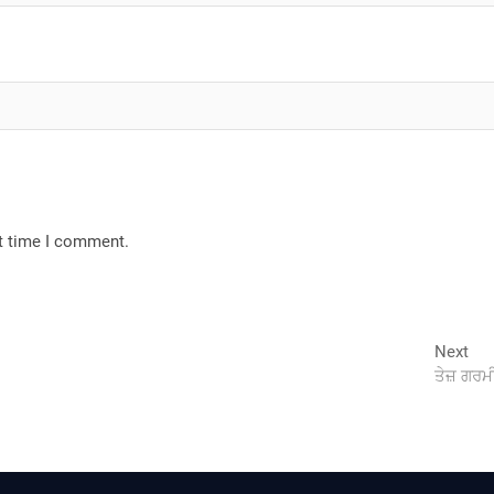
xt time I comment.
Nex
Next
pos
ਤੇਜ਼ ਗਰਮ