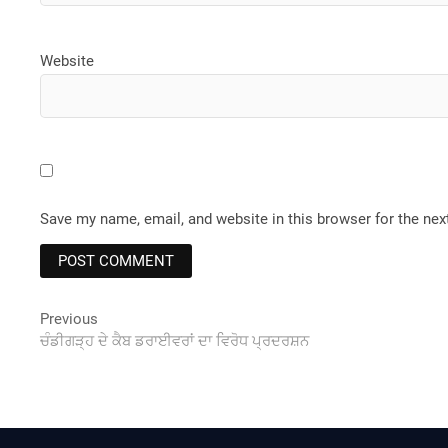
Website
Save my name, email, and website in this browser for the ne
Post
Previous
Previous
post:
ਚੰਡੀਗੜ੍ਹ ਦੇ ਕੈਬ ਡਰਾਈਵਰਾਂ ਦਾ ਵਿਰੋਧ ਪ੍ਰਦਰਸ਼ਨ
navigation