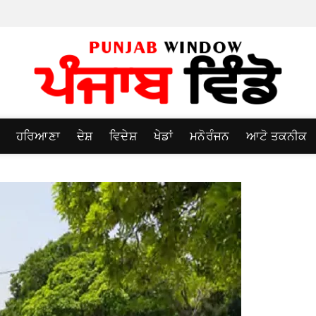
ਹਰਿਆਣਾ
ਦੇਸ਼
ਵਿਦੇਸ਼
ਖੇਡਾਂ
ਮਨੋਰੰਜਨ
ਆਟੋ ਤਕਨੀਕ