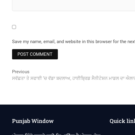
Save my name, email, and website in this browser for the ne
Post
Previous
Previous
post:
ਸਵੱਛਤਾ ਤੇ ਸਫਾਈ ‘ਚ ਵੱਡਾ ਬਦਲਾਅ, ਹਾਈਬ੍ਰਿਡ ਸੈਨੀਟੇਸ਼ਨ ਮਾਡਲ ਦਾ ਐਲਾ
navigation
Punjab Window
Quick lin