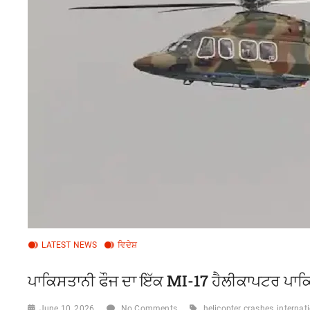
LATEST NEWS
ਵਿਦੇਸ਼
ਪਾਕਿਸਤਾਨੀ ਫੌਜ ਦਾ ਇੱਕ MI-17 ਹੈਲੀਕਾਪਟਰ ਪਾਕਿ
June 10, 2026
No Comments
helicopter crashes
internat