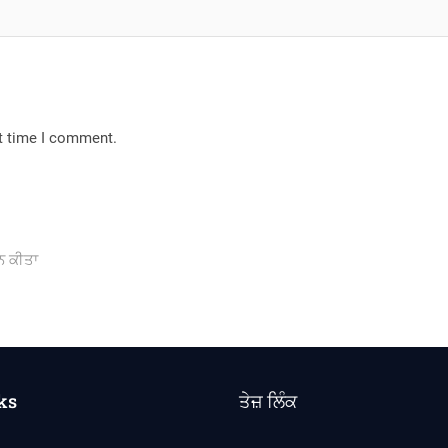
xt time I comment.
ਨ ਕੀਤਾ
ks
ਤੇਜ਼ ਲਿੰਕ