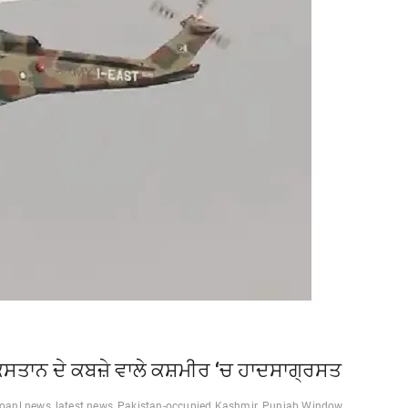
ਸਤਾਨ ਦੇ ਕਬਜ਼ੇ ਵਾਲੇ ਕਸ਼ਮੀਰ ‘ਚ ਹਾਦਸਾਗ੍ਰਸਤ
ioanl news
latest news
Pakistan-occupied Kashmir
Punjab Window