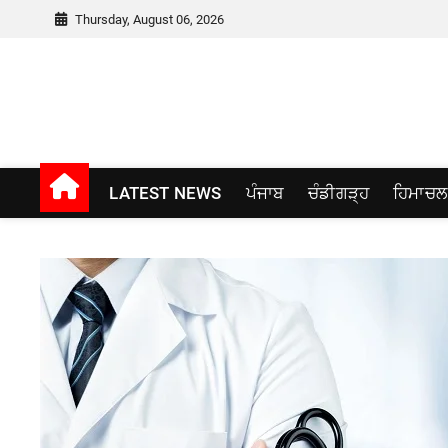
Skip
Thursday, August 06, 2026
to
content
Punjab window
LATEST NEWS
ਪੰਜਾਬ
ਚੰਡੀਗੜ੍ਹ
ਹਿਮਾਚਲ