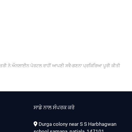
Next
post:
ਮੰਤਰੀ ਨੇ ਔਨਲਾਈਨ ਪੋਰਟਲ ਰਾਹੀਂ ਆਪਣੀ ਸਵੈ-ਗਣਨਾ ਪ੍ਰਕਿਰਿਆ ਪੂਰੀ ਕੀਤੀ
ਸਾਡੇ ਨਾਲ ਸੰਪਰਕ ਕਰੋ
Durga colony near S S Harbhagwan
school samana, patiala, 147101