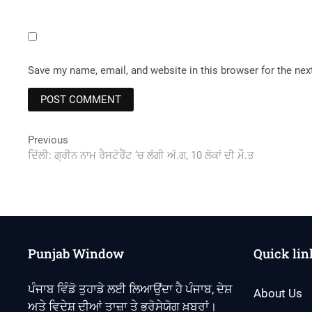
Save my name, email, and website in this browser for the ne
Post
Previous
Previous
post:
ਦਿੱਲੀ: ਗ੍ਰੀਨ ਨਾਮ ਰੈਸਟੋਰੈਂਟ ‘ਚ ਲੱਗੀ ਅੱ.ਗ, 10 ਲੋਕਾਂ ਦੀ ਮੌ.ਤ
navigation
Punjab Window
Quick lin
ਪੰਜਾਬ ਵਿੰਡੋ ਤੁਹਾਡੇ ਲਈ ਲਿਆਉਂਦਾ ਹੈ ਪੰਜਾਬ, ਦੇਸ਼
About Us
ਅਤੇ ਵਿਦੇਸ਼ ਦੀਆਂ ਤਾਜ਼ਾ ਤੇ ਭਰੋਸੇਯੋਗ ਖ਼ਬਰਾਂ।