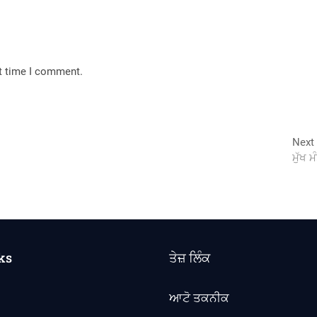
xt time I comment.
Next
ਮੁੱਖ 
ks
ਤੇਜ਼ ਲਿੰਕ
ਆਟੋ ਤਕਨੀਕ