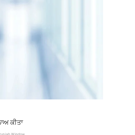
ਲਾਅ ਕੀਤਾ
Punjab Window