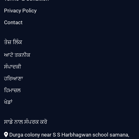
Privacy Policy
Contact
ਤੇਜ਼ ਲਿੰਕ
ਆਟੋ ਤਕਨੀਕ
ਸੰਪਾਦਕੀ
ਹਰਿਆਣਾ
ਹਿਮਾਚਲ
ਖੇਡਾਂ
ਸਾਡੇ ਨਾਲ ਸੰਪਰਕ ਕਰੋ
Durga colony near S S Harbhagwan school samana,