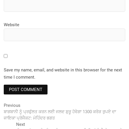
Website
Save my name, email, and website in this browser for the next
time I comment.
Post
Previous
Previous
post:
ਬਾਗਬਾਨੀ ਨੂੰ ਪ੍ਰਫੁੱਲਤ ਕਰਨ ਲਈ ਜਲਦ ਸ਼ੁਰੂ ਹੋਵੇਗਾ 1300 ਕਰੋੜ ਰੁਪਏ ਦਾ
navigation
ਜਾਇਕਾ ਪ੍ਰੋਜੈਕਟ: ਮੋਹਿੰਦਰ ਭਗਤ
Next
Next