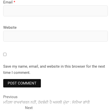
Email
*
Website
Save my name, email, and website in this browser for the next
time I comment.
Post
Previous
Previous
post:
ਮਹਿਲਾ ਰਾਖਵਾਂਕਰਨ ਨਹੀਂ, ਹੱਦਬੰਦੀ ਹੈ ਅਸਲੀ ਮੁੱਦਾ : ਸੋਨੀਆ ਗਾਂਧੀ
navigation
Next
Next