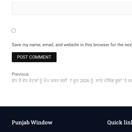
Save my name, email, and website in this browser for the ne
Post
Previous
Previous
post:
ਵੱਧ ਤੋਂ ਵੱਧ ਵੋਟਰਾਂ ਨੂੰ ਮੈਪ ਕਰਨ ਲਈ 7 ਜੂਨ 2026 ਨੂੰ ਸਾਰੇ ਪੋਲਿੰਗ ਬੂਥਾਂ ’ਤੇ 
navigation
Punjab Window
Quick lin