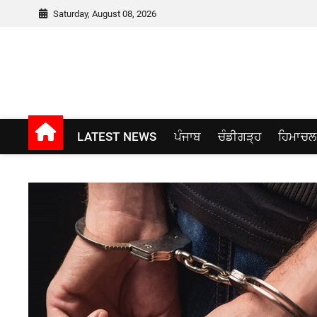
Skip
Saturday, August 08, 2026
to
content
Punjab window
LATEST NEWS
ਪੰਜਾਬ
ਚੰਡੀਗੜ੍ਹ
ਹਿਮਾਚਲ