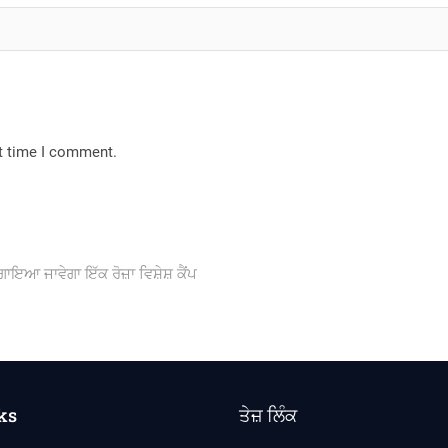
xt time I comment.
ਲਗਾਇਆ ਜਾਵੇਗਾ ਇੱਕ ਰੋਜ਼ਾ ਵਿਸ਼ੇਸ਼ ਕੈਂਪ
ks
ਤੇਜ਼ ਲਿੰਕ