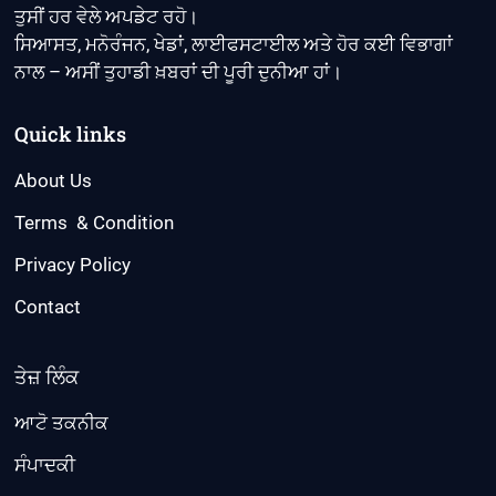
ਤੁਸੀਂ ਹਰ ਵੇਲੇ ਅਪਡੇਟ ਰਹੋ।
ਸਿਆਸਤ, ਮਨੋਰੰਜਨ, ਖੇਡਾਂ, ਲਾਈਫਸਟਾਈਲ ਅਤੇ ਹੋਰ ਕਈ ਵਿਭਾਗਾਂ
ਨਾਲ – ਅਸੀਂ ਤੁਹਾਡੀ ਖ਼ਬਰਾਂ ਦੀ ਪੂਰੀ ਦੁਨੀਆ ਹਾਂ।
Quick links
About Us
Terms & Condition
Privacy Policy
Contact
ਤੇਜ਼ ਲਿੰਕ
ਆਟੋ ਤਕਨੀਕ
ਸੰਪਾਦਕੀ