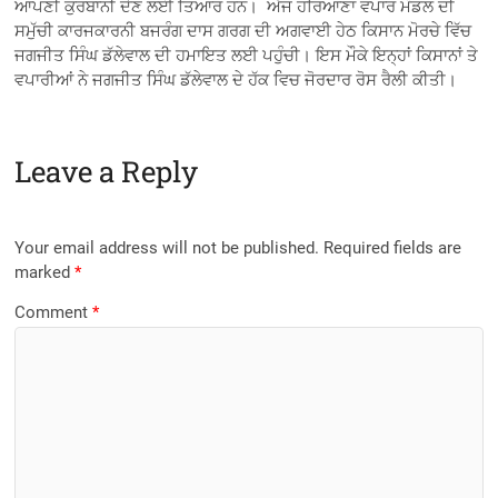
ਆਪਣੀ ਕੁਰਬਾਨੀ ਦੇਣ ਲਈ ਤਿਆਰ ਹਨ। ਅੱਜ ਹਰਿਆਣਾ ਵਪਾਰ ਮੰਡਲ ਦੀ
ਸਮੁੱਚੀ ਕਾਰਜਕਾਰਨੀ ਬਜਰੰਗ ਦਾਸ ਗਰਗ ਦੀ ਅਗਵਾਈ ਹੇਠ ਕਿਸਾਨ ਮੋਰਚੇ ਵਿੱਚ
ਜਗਜੀਤ ਸਿੰਘ ਡੱਲੇਵਾਲ ਦੀ ਹਮਾਇਤ ਲਈ ਪਹੁੰਚੀ। ਇਸ ਮੌਕੇ ਇਨ੍ਹਾਂ ਕਿਸਾਨਾਂ ਤੇ
ਵਪਾਰੀਆਂ ਨੇ ਜਗਜੀਤ ਸਿੰਘ ਡੱਲੇਵਾਲ ਦੇ ਹੱਕ ਵਿਚ ਜੋਰਦਾਰ ਰੋਸ ਰੈਲੀ ਕੀਤੀ।
Leave a Reply
Your email address will not be published.
Required fields are
marked
*
Comment
*