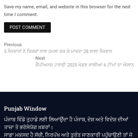
Save my name, email, and website in this browser for the next
time I comment.
Post
Previous
Previous
post:
5 ਨੌਜਵਾਨਾਂ ਨੇ ਕਿਰਚਾਂ ਨਾਲ ਹਮਲਾ ਕਰ ਕੇ ਮਾਰਤਾ 28 ਸਾਲਾ ਨੌਜਵਾਨ
navigation
Next
Next
post:
ਚੈਂਪੀਅਨਜ਼ ਟਰਾਫੀ 2025 ਖੇਡਣ ਵਾਲੀਆਂ 6 ਟੀਮਾਂ ਦਾ ਐਲਾਨ
Punjab Window
ਪੰਜਾਬ ਵਿੰਡੋ ਤੁਹਾਡੇ ਲਈ ਲਿਆਉਂਦਾ ਹੈ ਪੰਜਾਬ, ਦੇਸ਼ ਅਤੇ ਵਿਦੇਸ਼ ਦੀਆਂ
ਤਾਜ਼ਾ ਤੇ ਭਰੋਸੇਯੋਗ ਖ਼ਬਰਾਂ।
ਸਾਡਾ ਮਕਸਦ ਹੈ ਸੱਚੀ, ਨਿਰਪੱਖ ਅਤੇ ਤੁਰੰਤ ਜਾਣਕਾਰੀ ਪਹੁੰਚਾਉਣੀ ਤਾਂ ਜੋ