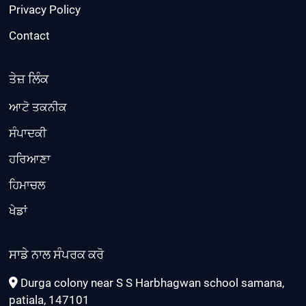
Privacy Policy
Contact
ਤੇਜ਼ ਲਿੰਕ
ਆਟੋ ਤਕਨੀਕ
ਸੰਪਾਦਕੀ
ਹਰਿਆਣਾ
ਹਿਮਾਚਲ
ਖੇਡਾਂ
ਸਾਡੇ ਨਾਲ ਸੰਪਰਕ ਕਰੋ
Durga colony near S S Harbhagwan school samana,
patiala, 147101