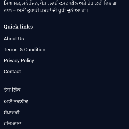
ਸਿਆਸਤ, ਮਨੋਰੰਜਨ, ਖੇਡਾਂ, ਲਾਈਫਸਟਾਈਲ ਅਤੇ ਹੋਰ ਕਈ ਵਿਭਾਗਾਂ
ਨਾਲ – ਅਸੀਂ ਤੁਹਾਡੀ ਖ਼ਬਰਾਂ ਦੀ ਪੂਰੀ ਦੁਨੀਆ ਹਾਂ।
Quick links
About Us
Terms & Condition
Privacy Policy
Contact
ਤੇਜ਼ ਲਿੰਕ
ਆਟੋ ਤਕਨੀਕ
ਸੰਪਾਦਕੀ
ਹਰਿਆਣਾ