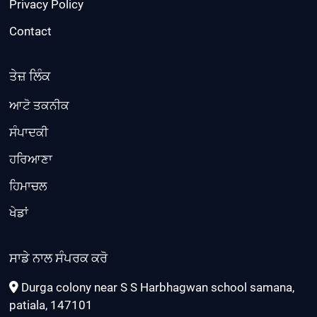
Privacy Policy
Contact
ਤੇਜ਼ ਲਿੰਕ
ਆਟੋ ਤਕਨੀਕ
ਸੰਪਾਦਕੀ
ਹਰਿਆਣਾ
ਹਿਮਾਚਲ
ਖੇਡਾਂ
ਸਾਡੇ ਨਾਲ ਸੰਪਰਕ ਕਰੋ
Durga colony near S S Harbhagwan school samana,
patiala, 147101