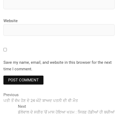
Website
Save my name, email, and website in this browser for the next
time I comment.
Post
Previous
Previous
post:
ਪਤੀ ਤੋਂ ਵੱਖ ਹੋਣ ਦੇ 24 ਘੰਟੇ ਬਾਅਦ ਪਤਨੀ ਦੀ ਵੀ ਮੌਤ
navigation
Next
Next
post:
ਡੱਲੇਵਾਲ ਦੇ ਸਰੀਰ ’ਚੋਂ ਮਾਸ ਹੋਇਆ ਖਤਮ : ਸਿਰਫ਼ ਹੱਡੀਆਂ ਹੀ ਬਚੀਆਂ