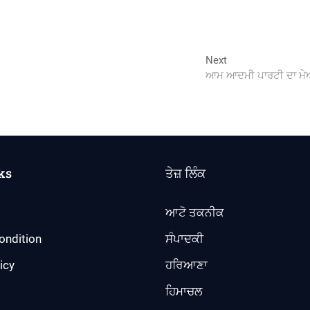
Next
Next
post:
ਆਮ ਆਦਮੀ ਪਾਰਟੀ ਦਾ ਮੇਅਰ 
ks
ਤੇਜ਼ ਲਿੰਕ
ਆਟੋ ਤਕਨੀਕ
ondition
ਸੰਪਾਦਕੀ
icy
ਹਰਿਆਣਾ
ਹਿਮਾਚਲ