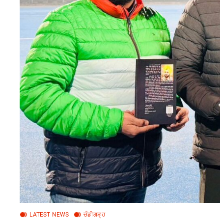
LATEST NEWS
ਚੰਡੀਗੜ੍ਹ