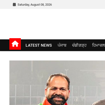
Skip
Saturday, August 08, 2026
to
content
Punjab window
LATEST NEWS
ਪੰਜਾਬ
ਚੰਡੀਗੜ੍ਹ
ਹਿਮਾਚਲ