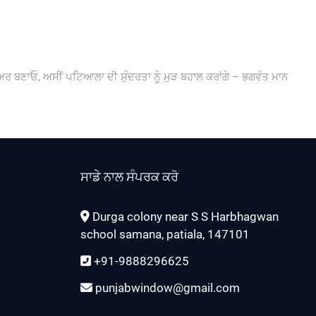
ਬਣਾਓ, ਅਸੀਂ ਪਟਿਆਲਾ ਦੀ ਸੁੰਦਰਤਾ ਨੂੰ ਮੁੜ ਬਹਾਲ ਕਰਾਂਗੇ – ਭਗਵੰਤ ਮਾਨ
ਸਾਡੇ ਨਾਲ ਸੰਪਰਕ ਕਰੋ
Durga colony near S S Harbhagwan
school samana, patiala, 147101
+91-9888296625
punjabwindow@gmail.com