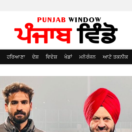
ਹਰਿਆਣਾ
ਦੇਸ਼
ਵਿਦੇਸ਼
ਖੇਡਾਂ
ਮਨੋਰੰਜਨ
ਆਟੋ ਤਕਨੀਕ