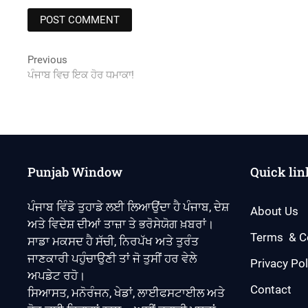
Post
Previous
Previous
post:
ਪੰਜਾਬ ਵਿਚ ਇਕ ਹੋਰ ਧਮਾਕਾ!
navigation
Punjab Window
Quick lin
ਪੰਜਾਬ ਵਿੰਡੋ ਤੁਹਾਡੇ ਲਈ ਲਿਆਉਂਦਾ ਹੈ ਪੰਜਾਬ, ਦੇਸ਼
About Us
ਅਤੇ ਵਿਦੇਸ਼ ਦੀਆਂ ਤਾਜ਼ਾ ਤੇ ਭਰੋਸੇਯੋਗ ਖ਼ਬਰਾਂ।
Terms & C
ਸਾਡਾ ਮਕਸਦ ਹੈ ਸੱਚੀ, ਨਿਰਪੱਖ ਅਤੇ ਤੁਰੰਤ
ਜਾਣਕਾਰੀ ਪਹੁੰਚਾਉਣੀ ਤਾਂ ਜੋ ਤੁਸੀਂ ਹਰ ਵੇਲੇ
Privacy Pol
ਅਪਡੇਟ ਰਹੋ।
Contact
ਸਿਆਸਤ, ਮਨੋਰੰਜਨ, ਖੇਡਾਂ, ਲਾਈਫਸਟਾਈਲ ਅਤੇ