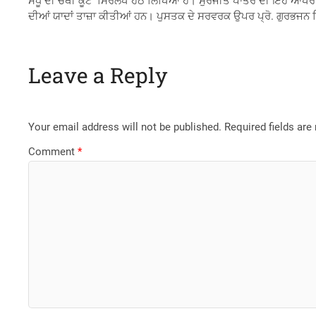
ਸੰਧੂ ਦੀ ਚੌਥੀ ਕੂਟ’ ਸਿਰਲੇਖ ਹੇਠ ਲਿਖਿਆ ਹੈ। ਸੁਰਜੀਤ ਪਾਤਰ ਦੀ ਇਹ ਆਖਰੀ ਰ
ਦੀਆਂ ਯਾਦਾਂ ਤਾਜ਼ਾ ਕੀਤੀਆਂ ਹਨ। ਪੁਸਤਕ ਦੇ ਸਰਵਰਕ ਉਪਰ ਪ੍ਰੋ. ਗੁਰਭਜਨ ਸਿੰਘ
Leave a Reply
Your email address will not be published.
Required fields ar
Comment
*