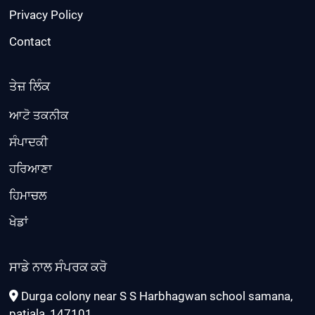
Privacy Policy
Contact
ਤੇਜ਼ ਲਿੰਕ
ਆਟੋ ਤਕਨੀਕ
ਸੰਪਾਦਕੀ
ਹਰਿਆਣਾ
ਹਿਮਾਚਲ
ਖੇਡਾਂ
ਸਾਡੇ ਨਾਲ ਸੰਪਰਕ ਕਰੋ
Durga colony near S S Harbhagwan school samana,
patiala, 147101