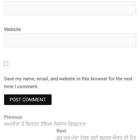
Website
Save my name, email, and website in this browser for the next
time I comment.
Post
Previous
Previous
post:
ਅਮਰੀਕਾ ਤੋਂ ਡਿਪੋਰਟ ਹੋਇਆ ਨੌਜਵਾਨ ਗ੍ਰਿਫ਼ਤਾਰ
navigation
Next
Next
post:
ਗੁਰੂ ਘਰ ਮੱਥਾ ਟੇਕਣ ਗਈ ਬਜ਼ੁਰਗ ਔਰਤ ਦੀ ਮੌਤ