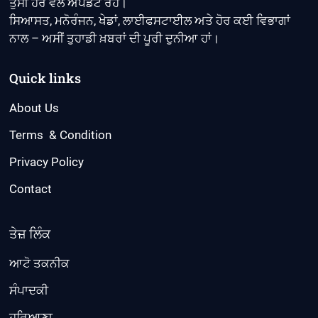
ਤੁਸੀਂ ਹਰ ਵੇਲੇ ਅਪਡੇਟ ਰਹੋ।
ਸਿਆਸਤ, ਮਨੋਰੰਜਨ, ਖੇਡਾਂ, ਲਾਈਫਸਟਾਈਲ ਅਤੇ ਹੋਰ ਕਈ ਵਿਭਾਗਾਂ
ਨਾਲ – ਅਸੀਂ ਤੁਹਾਡੀ ਖ਼ਬਰਾਂ ਦੀ ਪੂਰੀ ਦੁਨੀਆ ਹਾਂ।
Quick links
About Us
Terms & Condition
Privacy Policy
Contact
ਤੇਜ਼ ਲਿੰਕ
ਆਟੋ ਤਕਨੀਕ
ਸੰਪਾਦਕੀ
ਹਰਿਆਣਾ