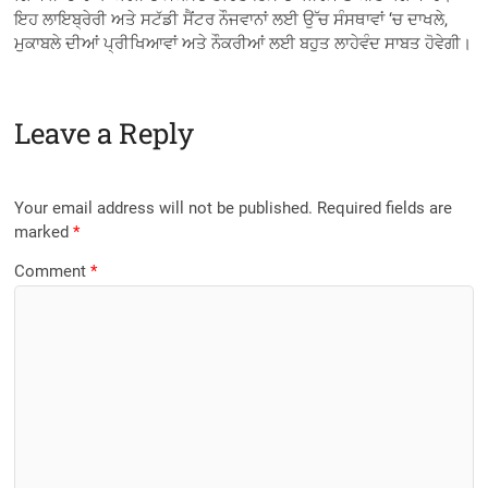
ਇਹ ਲਾਇਬ੍ਰੇਰੀ ਅਤੇ ਸਟੱਡੀ ਸੈਂਟਰ ਨੌਜਵਾਨਾਂ ਲਈ ਉੱਚ ਸੰਸਥਾਵਾਂ ‘ਚ ਦਾਖਲੇ,
ਮੁਕਾਬਲੇ ਦੀਆਂ ਪ੍ਰੀਖਿਆਵਾਂ ਅਤੇ ਨੌਕਰੀਆਂ ਲਈ ਬਹੁਤ ਲਾਹੇਵੰਦ ਸਾਬਤ ਹੋਵੇਗੀ।
Leave a Reply
Your email address will not be published.
Required fields are
marked
*
Comment
*