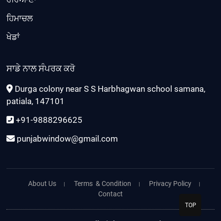
ਹਿਮਾਚਲ
ਖੇਡਾਂ
ਸਾਡੇ ਨਾਲ ਸੰਪਰਕ ਕਰੋ
Durga colony near S S Harbhagwan school samana,
patiala, 147101
+91-9888296625
punjabwindow@gmail.com
About Us
Terms & Condition
Privacy Policy
Contact
TOP