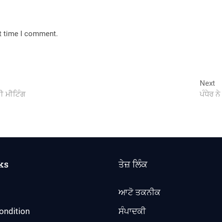
xt time I comment.
N
Next
po
ੀ ਮੀਟਿੰਗ
ਪੰਧੇਰ ਨ
ks
ਤੇਜ਼ ਲਿੰਕ
ਆਟੋ ਤਕਨੀਕ
ondition
ਸੰਪਾਦਕੀ