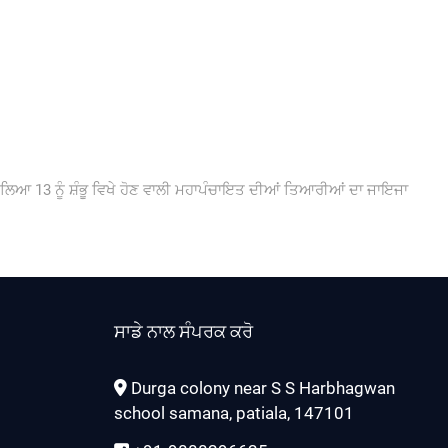
ext
st:
ੇ ਲਿਆ 13 ਨੂੰ ਸ਼ੰਭੂ ਵਿਖੇ ਹੋਣ ਵਾਲੀ ਮਹਾਪੰਚਾਇਤ ਦੀਆਂ ਤਿਆਰੀਆਂ ਦਾ ਜਾਇਜਾ
ਸਾਡੇ ਨਾਲ ਸੰਪਰਕ ਕਰੋ
Durga colony near S S Harbhagwan
school samana, patiala, 147101