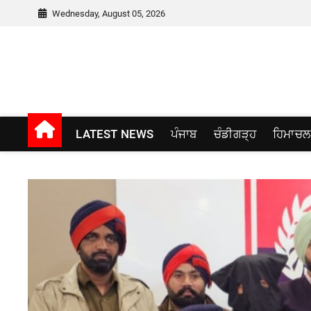
Skip
Wednesday, August 05, 2026
to
content
Punjab window
LATEST NEWS
ਪੰਜਾਬ
ਚੰਡੀਗੜ੍ਹ
ਹਿਮਾਚਲ