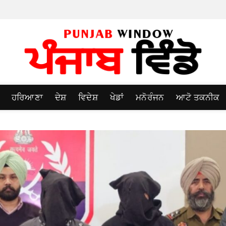
ਹਰਿਆਣਾ
ਦੇਸ਼
ਵਿਦੇਸ਼
ਖੇਡਾਂ
ਮਨੋਰੰਜਨ
ਆਟੋ ਤਕਨੀਕ