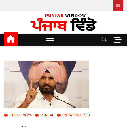
Skip
to
content
Punjab window
M
e
n
u
B
u
t
t
o
n
LATEST NEWS
PUNJAB
UNCATEGORIZED