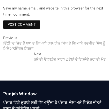
Save my name, email, and website in this browser for the next
time I comment.
Post
Previous
Previous
post:
ਦਿੱਲੀ ‘ਚ ਜਿੱਤ ਤੋਂ ਬਾਅਦ ਗਿਆਨੀ ਹਰਪ੍ਰੀਤ ਸਿੰਘ ਤੇ ਗਿਆਨੀ ਰਣਜੀਤ ਸਿੰਘ ਨੂੰ
navigation
ਮਿਲੇ ਮਨਜਿੰਦਰ ਸਿਰਸਾ
Next
Next
post:
ਨਸ਼ੇ ਦੀ ਓਵਰਡੋਜ਼ ਕਾਰਨ 2 ਭੈਣਾਂ ਦੇ ਇਕਲੌਤੇ ਭਰਾ ਦੀ ਮੌਤ
Punjab Window
ਪੰਜਾਬ ਵਿੰਡੋ ਤੁਹਾਡੇ ਲਈ ਲਿਆਉਂਦਾ ਹੈ ਪੰਜਾਬ, ਦੇਸ਼ ਅਤੇ ਵਿਦੇਸ਼ ਦੀਆਂ
ਤਾਜ਼ਾ ਤੇ ਭਰੋਸੇਯੋਗ ਖ਼ਬਰਾਂ।