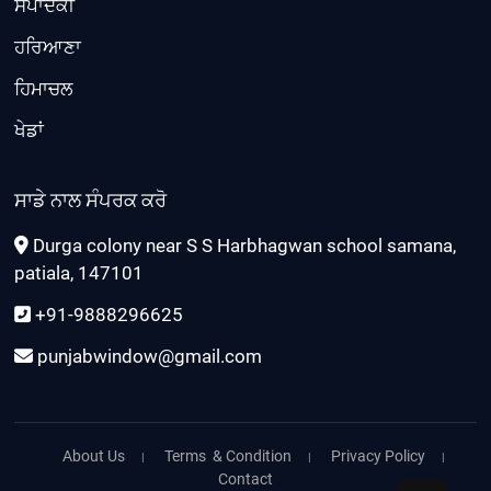
ਸੰਪਾਦਕੀ
ਹਰਿਆਣਾ
ਹਿਮਾਚਲ
ਖੇਡਾਂ
ਸਾਡੇ ਨਾਲ ਸੰਪਰਕ ਕਰੋ
Durga colony near S S Harbhagwan school samana,
patiala, 147101
+91-9888296625
punjabwindow@gmail.com
About Us
Terms & Condition
Privacy Policy
Contact