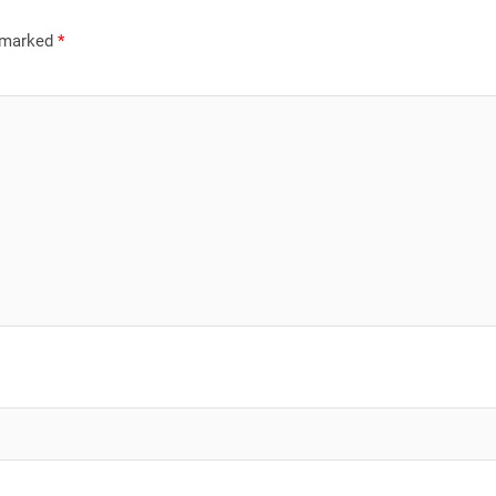
e marked
*