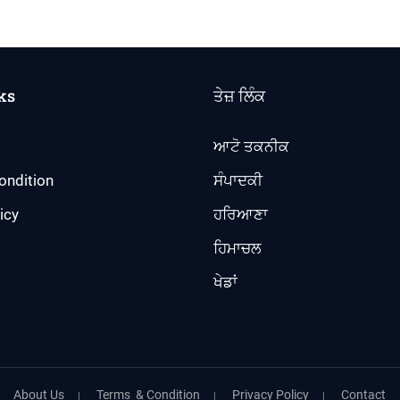
ks
ਤੇਜ਼ ਲਿੰਕ
ਆਟੋ ਤਕਨੀਕ
ondition
ਸੰਪਾਦਕੀ
icy
ਹਰਿਆਣਾ
ਹਿਮਾਚਲ
ਖੇਡਾਂ
About Us
Terms & Condition
Privacy Policy
Contact