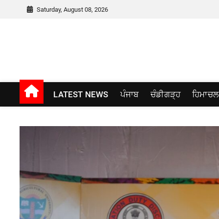
Skip
Saturday, August 08, 2026
to
content
Punjab window
LATEST NEWS
ਪੰਜਾਬ
ਚੰਡੀਗੜ੍ਹ
ਹਿਮਾਚਲ