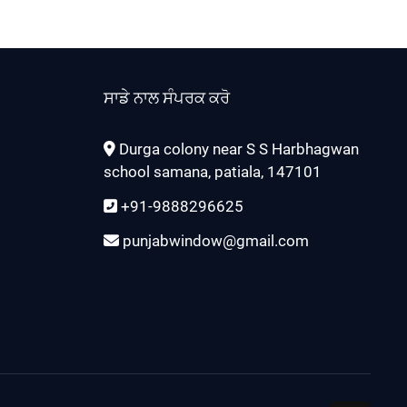
ਸਾਡੇ ਨਾਲ ਸੰਪਰਕ ਕਰੋ
Durga colony near S S Harbhagwan
school samana, patiala, 147101
+91-9888296625
punjabwindow@gmail.com