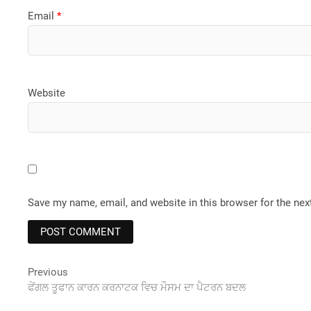
Email
*
Website
Save my name, email, and website in this browser for the ne
Post
Previous
Previous
post:
ਫੇਂਗਲ ਤੂਫਾਨ ਕਾਰਨ ਕਰਨਾਟਕ ਵਿਚ ਮੌਸਮ ਦਾ ਪੈਟਰਨ ਬਦਲ
navigation