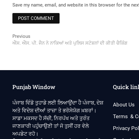
Save my name, email, and website in this browser for the ne
Post
Previous
Previous
post:
ਐੱਸ. ਐੱਸ. ਪੀ. ਜੈਨ ਨੇ ਨਾਕਿਆਂ ਅਤੇ ਪੁਲਿਸ ਸਟੇਸ਼ਨਾਂ ਦੀ ਕੀਤੀ ਚੈਕਿੰਗ
navigation
Punjab Window
Quick lin
ਪੰਜਾਬ ਵਿੰਡੋ ਤੁਹਾਡੇ ਲਈ ਲਿਆਉਂਦਾ ਹੈ ਪੰਜਾਬ, ਦੇਸ਼
About Us
ਅਤੇ ਵਿਦੇਸ਼ ਦੀਆਂ ਤਾਜ਼ਾ ਤੇ ਭਰੋਸੇਯੋਗ ਖ਼ਬਰਾਂ।
Terms & C
ਸਾਡਾ ਮਕਸਦ ਹੈ ਸੱਚੀ, ਨਿਰਪੱਖ ਅਤੇ ਤੁਰੰਤ
ਜਾਣਕਾਰੀ ਪਹੁੰਚਾਉਣੀ ਤਾਂ ਜੋ ਤੁਸੀਂ ਹਰ ਵੇਲੇ
Privacy Pol
ਅਪਡੇਟ ਰਹੋ।