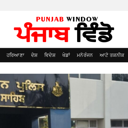
ਹਰਿਆਣਾ
ਦੇਸ਼
ਵਿਦੇਸ਼
ਖੇਡਾਂ
ਮਨੋਰੰਜਨ
ਆਟੋ ਤਕਨੀਕ