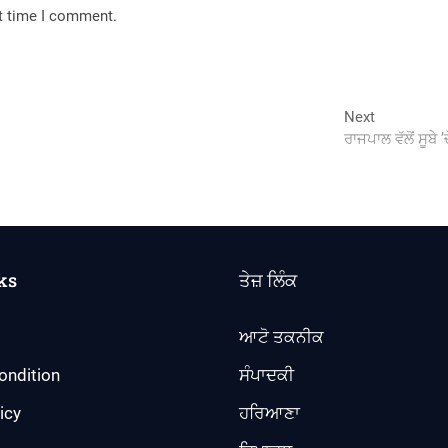
xt time I comment.
Next
Next
post:
ਰਾਜਪਾਲ ਵੱਲੋਂ ਸੂਬ
ks
ਤੇਜ਼ ਲਿੰਕ
ਆਟੋ ਤਕਨੀਕ
ondition
ਸੰਪਾਦਕੀ
icy
ਹਰਿਆਣਾ