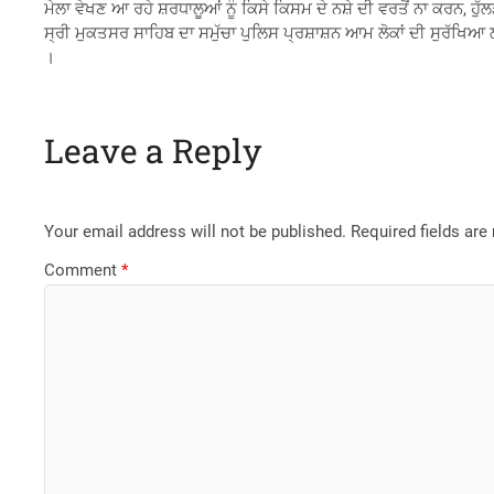
ਮੇਲਾ ਵੇਖਣ ਆ ਰਹੇ ਸ਼ਰਧਾਲੂਆਂ ਨੂੰ ਕਿਸੇ ਕਿਸਮ ਦੇ ਨਸ਼ੇ ਦੀ ਵਰਤੋਂ ਨਾ ਕਰਨ,
ਸ੍ਰੀ ਮੁਕਤਸਰ ਸਾਹਿਬ ਦਾ ਸਮੁੱਚਾ ਪੁਲਿਸ ਪ੍ਰਸ਼ਾਸ਼ਨ ਆਮ ਲੋਕਾਂ ਦੀ ਸੁਰੱਖਿਆ 
।
Leave a Reply
Your email address will not be published.
Required fields ar
Comment
*