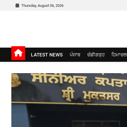
Skip
Thursday, August 06, 2026
to
content
Punjab window
LATEST NEWS
ਪੰਜਾਬ
ਚੰਡੀਗੜ੍ਹ
ਹਿਮਾਚਲ