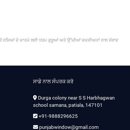
ੇ ’ਚੋਂ ਨਸ਼ਿਆਂ ਦੇ ਖ਼ਾਤਮੇ ਲਈ ਧਰਮ ਗੁਰੂਆਂ ਅਤੇ ਉੱਘੀਆਂ ਸ਼ਖਸੀਅਤਾਂ ਨਾਲ ਸੰਵਾਦ
ਸਾਡੇ ਨਾਲ ਸੰਪਰਕ ਕਰੋ
Durga colony near S S Harbhagwan
school samana, patiala, 147101
+91-9888296625
punjabwindow@gmail.com