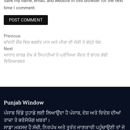
Save my name, email, and website in this browser for the next
time I comment.
Post
Previous
Previous
post:
ਚਾਂਦਨੀ ਚੌਂਕ ਵਿਚ ਭਗਵੰਤ ਮਾਨ ਅਤੇ ਮੀਕਾ ਦੀ ਜੋੜੀ ਨੇ ਬੰਨ੍ਹੇ ਰੰਗ
navigation
Next
Next
post:
ਆਧਾਰ ਕਾਰਡ ਦੇਖ ਕੇ ਸਿਪਾਹੀਆਂ ਨੇ ਪ੍ਰੀਖਿਆ ਕੇਂਦਰ ਤੋਂ ਬਾਹਰ ਕੱਢੀ
ਵਿਦਿਆਰਥਣ
Punjab Window
ਪੰਜਾਬ ਵਿੰਡੋ ਤੁਹਾਡੇ ਲਈ ਲਿਆਉਂਦਾ ਹੈ ਪੰਜਾਬ, ਦੇਸ਼ ਅਤੇ ਵਿਦੇਸ਼ ਦੀਆਂ
ਤਾਜ਼ਾ ਤੇ ਭਰੋਸੇਯੋਗ ਖ਼ਬਰਾਂ।
ਸਾਡਾ ਮਕਸਦ ਹੈ ਸੱਚੀ, ਨਿਰਪੱਖ ਅਤੇ ਤੁਰੰਤ ਜਾਣਕਾਰੀ ਪਹੁੰਚਾਉਣੀ ਤਾਂ ਜੋ