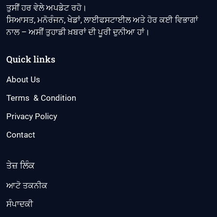
ਤੁਸੀਂ ਹਰ ਵੇਲੇ ਅਪਡੇਟ ਰਹੋ।
ਸਿਆਸਤ, ਮਨੋਰੰਜਨ, ਖੇਡਾਂ, ਲਾਈਫਸਟਾਈਲ ਅਤੇ ਹੋਰ ਕਈ ਵਿਭਾਗਾਂ
ਨਾਲ – ਅਸੀਂ ਤੁਹਾਡੀ ਖ਼ਬਰਾਂ ਦੀ ਪੂਰੀ ਦੁਨੀਆ ਹਾਂ।
Quick links
About Us
Terms & Condition
Privacy Policy
Contact
ਤੇਜ਼ ਲਿੰਕ
ਆਟੋ ਤਕਨੀਕ
ਸੰਪਾਦਕੀ