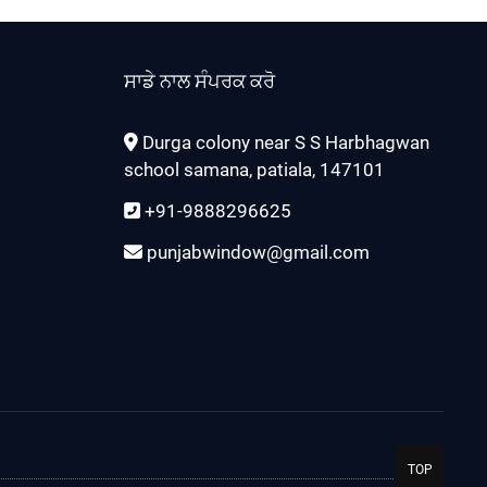
ਸਾਡੇ ਨਾਲ ਸੰਪਰਕ ਕਰੋ
Durga colony near S S Harbhagwan
school samana, patiala, 147101
+91-9888296625
punjabwindow@gmail.com
TOP