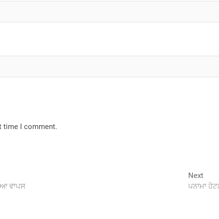
xt time I comment.
Next
Next
post
ਆਇਆ ਵਾਪਸ
ਪਨਾਮਾ ਹੋਟਲ