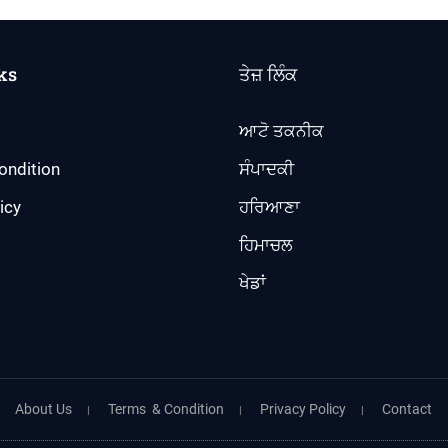
ks
ਤੇਜ਼ ਲਿੰਕ
ਆਟੋ ਤਕਨੀਕ
ondition
ਸੰਪਾਦਕੀ
icy
ਹਰਿਆਣਾ
ਹਿਮਾਚਲ
ਖੇਡਾਂ
About Us
Terms & Condition
Privacy Policy
Contact