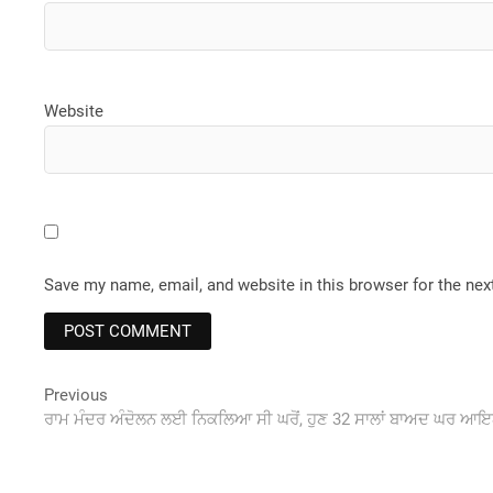
Website
Save my name, email, and website in this browser for the ne
Post
Previous
Previous
post:
ਰਾਮ ਮੰਦਰ ਅੰਦੋਲਨ ਲਈ ਨਿਕਲਿਆ ਸੀ ਘਰੋਂ, ਹੁਣ 32 ਸਾਲਾਂ ਬਾਅਦ ਘਰ 
navigation