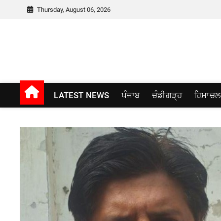
Skip
Thursday, August 06, 2026
to
content
Punjab window
LATEST NEWS
ਪੰਜਾਬ
ਚੰਡੀਗੜ੍ਹ
ਹਿਮਾਚਲ