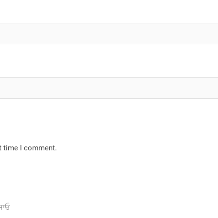
xt time I comment.
 ਜਾਓ