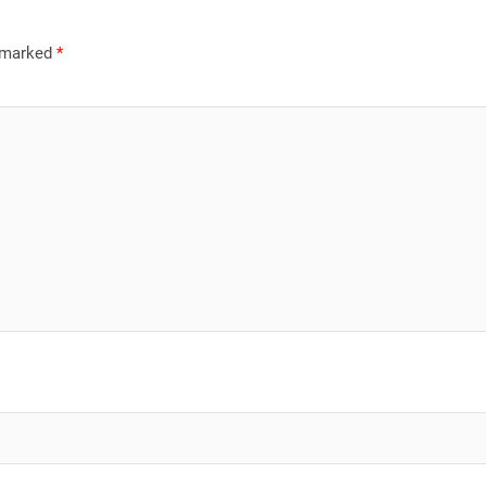
e marked
*