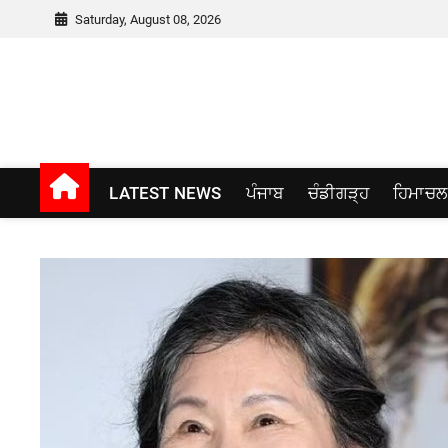
Skip
Saturday, August 08, 2026
to
content
Punjab window
LATEST NEWS
ਪੰਜਾਬ
ਚੰਡੀਗੜ੍ਹ
ਹਿਮਾਚਲ