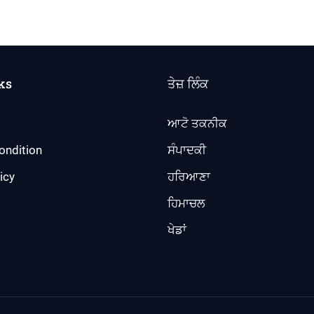
ks
ਤੇਜ਼ ਲਿੰਕ
ਆਟੋ ਤਕਨੀਕ
ondition
ਸੰਪਾਦਕੀ
icy
ਹਰਿਆਣਾ
ਹਿਮਾਚਲ
ਖੇਡਾਂ