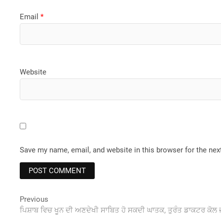
Email
*
Website
Save my name, email, and website in this browser for the ne
Post
Previous
Previous
post:
ਪਿਸ਼ਾਬ ਵਿਚ ਖੂਨ ਦੀ ਅਣਦੇਖੀ ਸਾਬਿਤ ਹੋ ਸਕਦੀ ਘਾਤਕ, ਤੁਰੰਤ ਡਾਕਟਰ ਕੋਲ
navigation