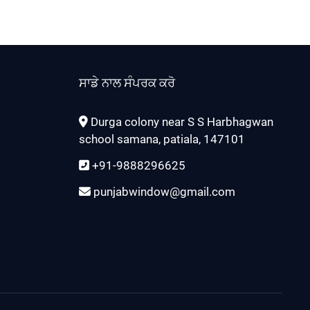
ਸਾਡੇ ਨਾਲ ਸੰਪਰਕ ਕਰੋ
Durga colony near S S Harbhagwan
school samana, patiala, 147101
+91-9888296625
punjabwindow@gmail.com