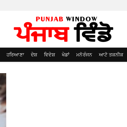
ਹਰਿਆਣਾ
ਦੇਸ਼
ਵਿਦੇਸ਼
ਖੇਡਾਂ
ਮਨੋਰੰਜਨ
ਆਟੋ ਤਕਨੀਕ