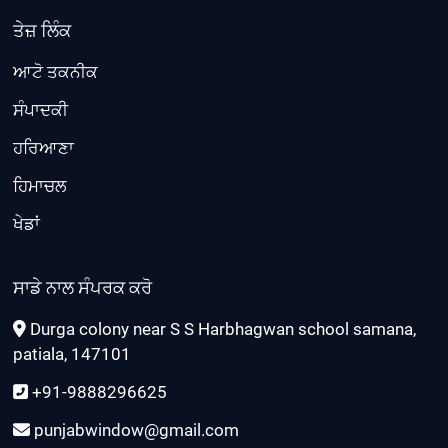
ਤੇਜ਼ ਲਿੰਕ
ਆਟੋ ਤਕਨੀਕ
ਸੰਪਾਦਕੀ
ਹਰਿਆਣਾ
ਹਿਮਾਚਲ
ਖੇਡਾਂ
ਸਾਡੇ ਨਾਲ ਸੰਪਰਕ ਕਰੋ
Durga colony near S S Harbhagwan school samana,
patiala, 147101
+91-9888296625
punjabwindow@gmail.com