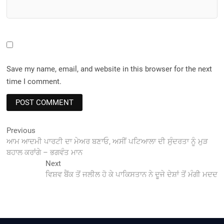
Save my name, email, and website in this browser for the next
time I comment.
Post
Previous
Previous
post:
ਆਮ ਆਦਮੀ ਪਾਰਟੀ ਦਾ ਮੇਅਰ ਬਣਾਓ, ਅਸੀਂ ਪਟਿਆਲਾ ਦੀ ਸੁੰਦਰਤਾ ਨੂੰ ਮੁੜ
navigation
ਬਹਾਲ ਕਰਾਂਗੇ – ਭਗਵੰਤ ਮਾਨ
Next
Next
post:
ਵਿਸ਼ਵ ਬੈਂਕ ਤੋਂ ਜਲੀਲ ਹੋ ਕੇ ਪਾਕਿਸਤਾਨ ਨੇ ਦੂਜੇ ਦੇਸ਼ਾਂ ਤੋਂ ਮੰਗੀ ਮਦਦ