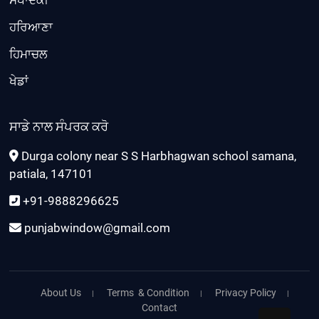
ਸੰਪਾਦਕੀ
ਹਰਿਆਣਾ
ਹਿਮਾਚਲ
ਖੇਡਾਂ
ਸਾਡੇ ਨਾਲ ਸੰਪਰਕ ਕਰੋ
Durga colony near S S Harbhagwan school samana,
patiala, 147101
+91-9888296625
punjabwindow@gmail.com
About Us
Terms & Condition
Privacy Policy
Contact