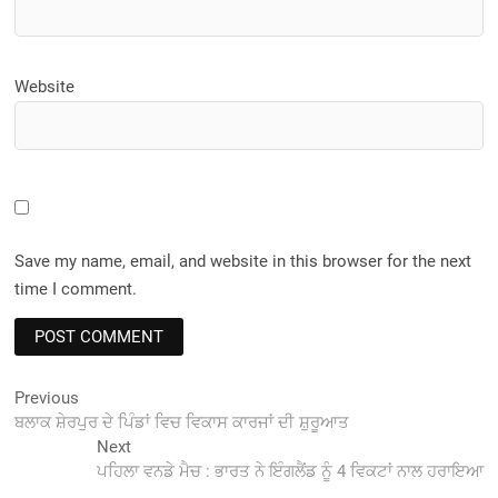
Website
Save my name, email, and website in this browser for the next
time I comment.
Post
Previous
Previous
post:
ਬਲਾਕ ਸ਼ੇਰਪੁਰ ਦੇ ਪਿੰਡਾਂ ਵਿਚ ਵਿਕਾਸ ਕਾਰਜਾਂ ਦੀ ਸ਼ੁਰੂਆਤ
navigation
Next
Next
post:
ਪਹਿਲਾ ਵਨਡੇ ਮੈਚ : ਭਾਰਤ ਨੇ ਇੰਗਲੈਂਡ ਨੂੰ 4 ਵਿਕਟਾਂ ਨਾਲ ਹਰਾਇਆ