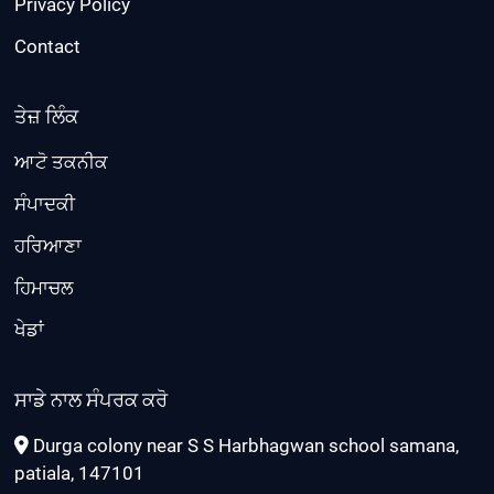
Privacy Policy
Contact
ਤੇਜ਼ ਲਿੰਕ
ਆਟੋ ਤਕਨੀਕ
ਸੰਪਾਦਕੀ
ਹਰਿਆਣਾ
ਹਿਮਾਚਲ
ਖੇਡਾਂ
ਸਾਡੇ ਨਾਲ ਸੰਪਰਕ ਕਰੋ
Durga colony near S S Harbhagwan school samana,
patiala, 147101