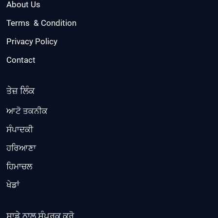
About Us
Terms & Condition
Privacy Policy
Contact
ਤੇਜ਼ ਲਿੰਕ
ਆਟੋ ਤਕਨੀਕ
ਸੰਪਾਦਕੀ
ਹਰਿਆਣਾ
ਹਿਮਾਚਲ
ਖੇਡਾਂ
ਸਾਡੇ ਨਾਲ ਸੰਪਰਕ ਕਰੋ