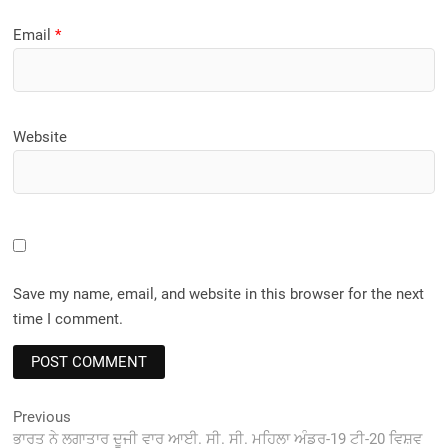
Email
*
Website
Save my name, email, and website in this browser for the next
time I comment.
Post
Previous
Previous
post:
ਭਾਰਤ ਨੇ ਲਗਾਤਾਰ ਦੂਜੀ ਵਾਰ ਆਈ. ਸੀ. ਸੀ. ਮਹਿਲਾ ਅੰਡਰ-19 ਟੀ-20 ਵਿਸ਼ਵ