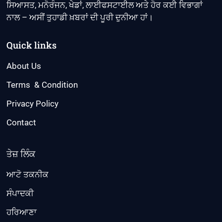
ਸਿਆਸਤ, ਮਨੋਰੰਜਨ, ਖੇਡਾਂ, ਲਾਈਫਸਟਾਈਲ ਅਤੇ ਹੋਰ ਕਈ ਵਿਭਾਗਾਂ
ਨਾਲ – ਅਸੀਂ ਤੁਹਾਡੀ ਖ਼ਬਰਾਂ ਦੀ ਪੂਰੀ ਦੁਨੀਆ ਹਾਂ।
Quick links
About Us
Terms & Condition
Privacy Policy
Contact
ਤੇਜ਼ ਲਿੰਕ
ਆਟੋ ਤਕਨੀਕ
ਸੰਪਾਦਕੀ
ਹਰਿਆਣਾ