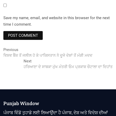
Save my name, email, and website in this browser for the next
time I comment.
Post
Previous
Previous
post:
ਵਿਸ਼ਵ ਬੈਂਕ ਤੋਂ ਜਲੀਲ ਹੋ ਕੇ ਪਾਕਿਸਤਾਨ ਨੇ ਦੂਜੇ ਦੇਸ਼ਾਂ ਤੋਂ ਮੰਗੀ ਮਦਦ
navigation
Next
Next
post:
ਹਰਿਆਣਾ ਦੇ ਸਾਬਕਾ ਮੁੱਖ ਮੰਤਰੀ ਓਮ ਪ੍ਰਕਾਸ਼ ਚੌਟਾਲਾ ਦਾ ਦਿਹਾਂਤ
Punjab Window
ਪੰਜਾਬ ਵਿੰਡੋ ਤੁਹਾਡੇ ਲਈ ਲਿਆਉਂਦਾ ਹੈ ਪੰਜਾਬ, ਦੇਸ਼ ਅਤੇ ਵਿਦੇਸ਼ ਦੀਆਂ