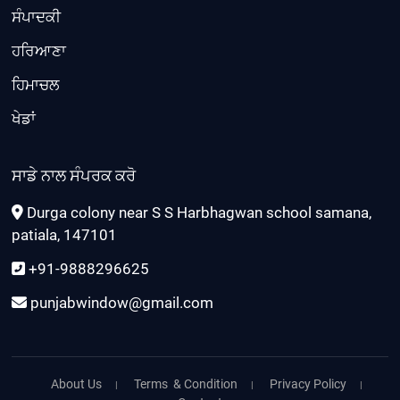
ਸੰਪਾਦਕੀ
ਹਰਿਆਣਾ
ਹਿਮਾਚਲ
ਖੇਡਾਂ
ਸਾਡੇ ਨਾਲ ਸੰਪਰਕ ਕਰੋ
Durga colony near S S Harbhagwan school samana,
patiala, 147101
+91-9888296625
punjabwindow@gmail.com
About Us
Terms & Condition
Privacy Policy