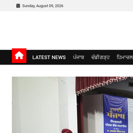
Skip
Sunday, August 09, 2026
to
content
Punjab window
LATEST NEWS
ਪੰਜਾਬ
ਚੰਡੀਗੜ੍ਹ
ਹਿਮਾਚਲ