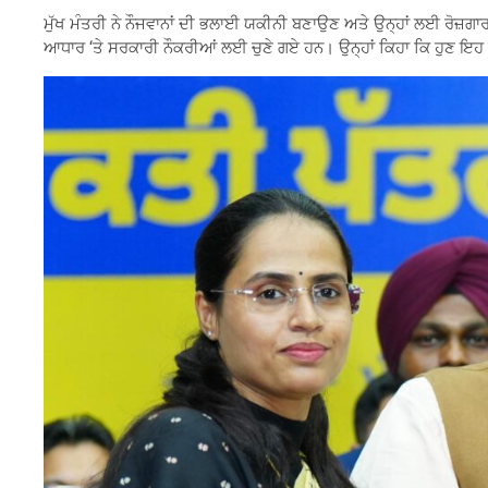
ਮੁੱਖ ਮੰਤਰੀ ਨੇ ਨੌਜਵਾਨਾਂ ਦੀ ਭਲਾਈ ਯਕੀਨੀ ਬਣਾਉਣ ਅਤੇ ਉਨ੍ਹਾਂ ਲਈ ਰੋਜ਼ਗਾ
ਆਧਾਰ ‘ਤੇ ਸਰਕਾਰੀ ਨੌਕਰੀਆਂ ਲਈ ਚੁਣੇ ਗਏ ਹਨ। ਉਨ੍ਹਾਂ ਕਿਹਾ ਕਿ ਹੁਣ ਇਹ ਨੌਜ