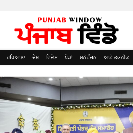
ਹਰਿਆਣਾ
ਦੇਸ਼
ਵਿਦੇਸ਼
ਖੇਡਾਂ
ਮਨੋਰੰਜਨ
ਆਟੋ ਤਕਨੀਕ