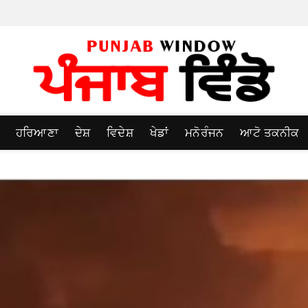
ਹਰਿਆਣਾ
ਦੇਸ਼
ਵਿਦੇਸ਼
ਖੇਡਾਂ
ਮਨੋਰੰਜਨ
ਆਟੋ ਤਕਨੀਕ