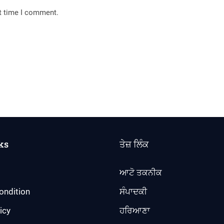
xt time I comment.
ks
ਤੇਜ਼ ਲਿੰਕ
ਆਟੋ ਤਕਨੀਕ
ondition
ਸੰਪਾਦਕੀ
icy
ਹਰਿਆਣਾ