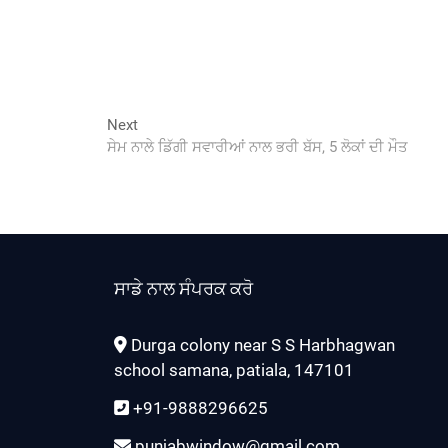
Next
Next
post:
ਸੇਮ ਨਾਲੇ ਡਿੱਗੀ ਸਵਾਰੀਆਂ ਨਾਲ ਭਰੀ ਬੱਸ, 5 ਲੋਕਾਂ ਦੀ ਮੌਤ
ਸਾਡੇ ਨਾਲ ਸੰਪਰਕ ਕਰੋ
Durga colony near S S Harbhagwan
school samana, patiala, 147101
+91-9888296625
punjabwindow@gmail.com