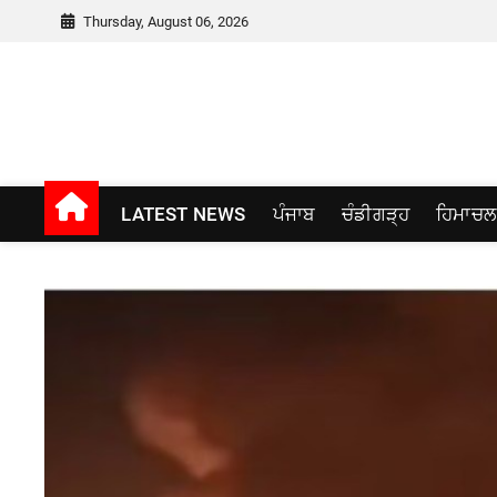
Skip
Thursday, August 06, 2026
to
content
Punjab window
LATEST NEWS
ਪੰਜਾਬ
ਚੰਡੀਗੜ੍ਹ
ਹਿਮਾਚਲ