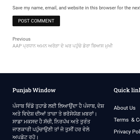
Save my name, email, and website in this browser for the ne
Post
Previous
Previous
post:
AAP ਪ੍ਰਧਾਨ ਅਮਨ ਅਰੋੜਾ ਦੇ ਘਰ ਪਹੁੰਚੇ ਡੇਰਾ ਬਿਆਸ ਮੁਖੀ
navigation
Punjab Window
Quick lin
ਪੰਜਾਬ ਵਿੰਡੋ ਤੁਹਾਡੇ ਲਈ ਲਿਆਉਂਦਾ ਹੈ ਪੰਜਾਬ, ਦੇਸ਼
About Us
ਅਤੇ ਵਿਦੇਸ਼ ਦੀਆਂ ਤਾਜ਼ਾ ਤੇ ਭਰੋਸੇਯੋਗ ਖ਼ਬਰਾਂ।
Terms & C
ਸਾਡਾ ਮਕਸਦ ਹੈ ਸੱਚੀ, ਨਿਰਪੱਖ ਅਤੇ ਤੁਰੰਤ
ਜਾਣਕਾਰੀ ਪਹੁੰਚਾਉਣੀ ਤਾਂ ਜੋ ਤੁਸੀਂ ਹਰ ਵੇਲੇ
Privacy Pol
ਅਪਡੇਟ ਰਹੋ।