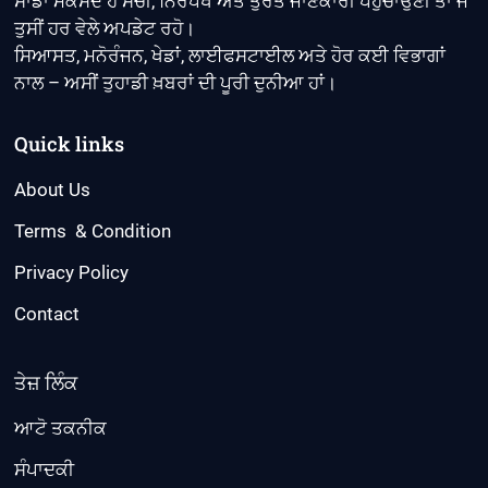
ਸਾਡਾ ਮਕਸਦ ਹੈ ਸੱਚੀ, ਨਿਰਪੱਖ ਅਤੇ ਤੁਰੰਤ ਜਾਣਕਾਰੀ ਪਹੁੰਚਾਉਣੀ ਤਾਂ ਜੋ
ਤੁਸੀਂ ਹਰ ਵੇਲੇ ਅਪਡੇਟ ਰਹੋ।
ਸਿਆਸਤ, ਮਨੋਰੰਜਨ, ਖੇਡਾਂ, ਲਾਈਫਸਟਾਈਲ ਅਤੇ ਹੋਰ ਕਈ ਵਿਭਾਗਾਂ
ਨਾਲ – ਅਸੀਂ ਤੁਹਾਡੀ ਖ਼ਬਰਾਂ ਦੀ ਪੂਰੀ ਦੁਨੀਆ ਹਾਂ।
Quick links
About Us
Terms & Condition
Privacy Policy
Contact
ਤੇਜ਼ ਲਿੰਕ
ਆਟੋ ਤਕਨੀਕ
ਸੰਪਾਦਕੀ