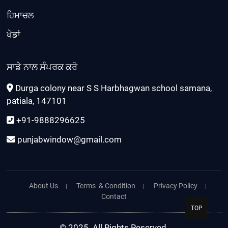
ਹਿਮਾਚਲ
ਖੇਡਾਂ
ਸਾਡੇ ਨਾਲ ਸੰਪਰਕ ਕਰੋ
Durga colony near S S Harbhagwan school samana,
patiala, 147101
+91-9888296625
punjabwindow@gmail.com
About Us
Terms & Condition
Privacy Policy
Contact
TOP
© 2025. All Rights Reserved.