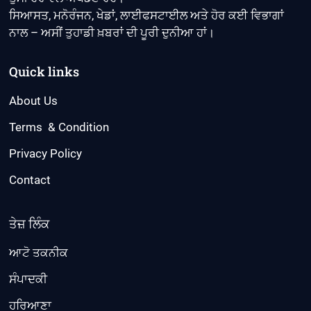
ਸਿਆਸਤ, ਮਨੋਰੰਜਨ, ਖੇਡਾਂ, ਲਾਈਫਸਟਾਈਲ ਅਤੇ ਹੋਰ ਕਈ ਵਿਭਾਗਾਂ
ਨਾਲ – ਅਸੀਂ ਤੁਹਾਡੀ ਖ਼ਬਰਾਂ ਦੀ ਪੂਰੀ ਦੁਨੀਆ ਹਾਂ।
Quick links
About Us
Terms & Condition
Privacy Policy
Contact
ਤੇਜ਼ ਲਿੰਕ
ਆਟੋ ਤਕਨੀਕ
ਸੰਪਾਦਕੀ
ਹਰਿਆਣਾ