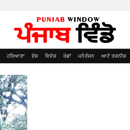
ਹਰਿਆਣਾ
ਦੇਸ਼
ਵਿਦੇਸ਼
ਖੇਡਾਂ
ਮਨੋਰੰਜਨ
ਆਟੋ ਤਕਨੀਕ