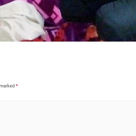
e marked
*