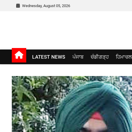
Skip
Wednesday, August 05, 2026
to
content
Punjab window
LATEST NEWS
ਪੰਜਾਬ
ਚੰਡੀਗੜ੍ਹ
ਹਿਮਾਚਲ