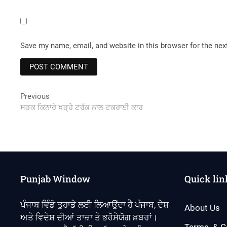
Save my name, email, and website in this browser for the ne
Post
Previous
Previous
post:
ਸੜਕ ਕਿਨਾਰੇ ਖੜ੍ਹੇ ਟਰੱਕ ਨਾਲ ਟਕਰਾਈ ਕਾਰ
navigation
Punjab Window
Quick lin
ਪੰਜਾਬ ਵਿੰਡੋ ਤੁਹਾਡੇ ਲਈ ਲਿਆਉਂਦਾ ਹੈ ਪੰਜਾਬ, ਦੇਸ਼
About Us
ਅਤੇ ਵਿਦੇਸ਼ ਦੀਆਂ ਤਾਜ਼ਾ ਤੇ ਭਰੋਸੇਯੋਗ ਖ਼ਬਰਾਂ।