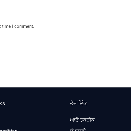
xt time I comment.
ks
ਤੇਜ਼ ਲਿੰਕ
ਆਟੋ ਤਕਨੀਕ