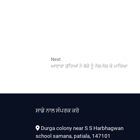
Next
Next
post:
ਆਵਾਰਾ ਕੁੱਤਿਆਂ ਨੇ ਬੱਚੇ ਨੂੰ ਨੋਚ-ਨੋਚ ਕੇ ਮਾਰਿਆ
ਸਾਡੇ ਨਾਲ ਸੰਪਰਕ ਕਰੋ
Durga colony near S S Harbhagwan
school samana, patiala, 147101