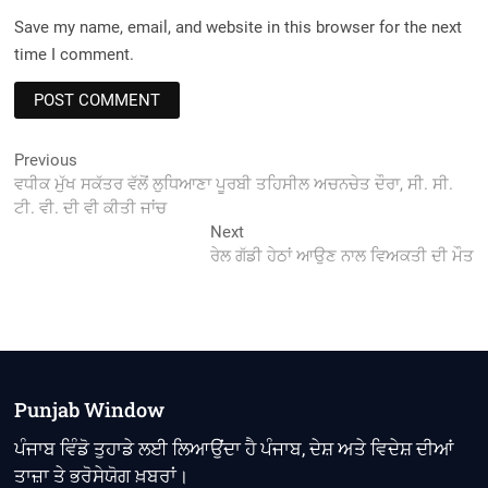
Save my name, email, and website in this browser for the next
time I comment.
Post
Previous
Previous
post:
ਵਧੀਕ ਮੁੱਖ ਸਕੱਤਰ ਵੱਲੋਂ ਲੁਧਿਆਣਾ ਪੂਰਬੀ ਤਹਿਸੀਲ ਅਚਨਚੇਤ ਦੌਰਾ, ਸੀ. ਸੀ.
navigation
ਟੀ. ਵੀ. ਦੀ ਵੀ ਕੀਤੀ ਜਾਂਚ
Next
Next
post:
ਰੇਲ ਗੱਡੀ ਹੇਠਾਂ ਆਉਣ ਨਾਲ ਵਿਅਕਤੀ ਦੀ ਮੌਤ
Punjab Window
ਪੰਜਾਬ ਵਿੰਡੋ ਤੁਹਾਡੇ ਲਈ ਲਿਆਉਂਦਾ ਹੈ ਪੰਜਾਬ, ਦੇਸ਼ ਅਤੇ ਵਿਦੇਸ਼ ਦੀਆਂ
ਤਾਜ਼ਾ ਤੇ ਭਰੋਸੇਯੋਗ ਖ਼ਬਰਾਂ।