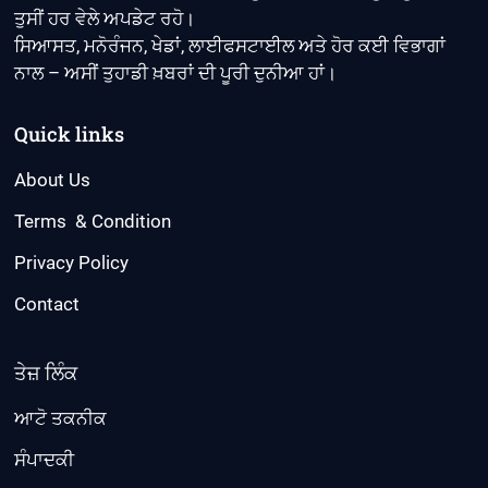
ਤੁਸੀਂ ਹਰ ਵੇਲੇ ਅਪਡੇਟ ਰਹੋ।
ਸਿਆਸਤ, ਮਨੋਰੰਜਨ, ਖੇਡਾਂ, ਲਾਈਫਸਟਾਈਲ ਅਤੇ ਹੋਰ ਕਈ ਵਿਭਾਗਾਂ
ਨਾਲ – ਅਸੀਂ ਤੁਹਾਡੀ ਖ਼ਬਰਾਂ ਦੀ ਪੂਰੀ ਦੁਨੀਆ ਹਾਂ।
Quick links
About Us
Terms & Condition
Privacy Policy
Contact
ਤੇਜ਼ ਲਿੰਕ
ਆਟੋ ਤਕਨੀਕ
ਸੰਪਾਦਕੀ