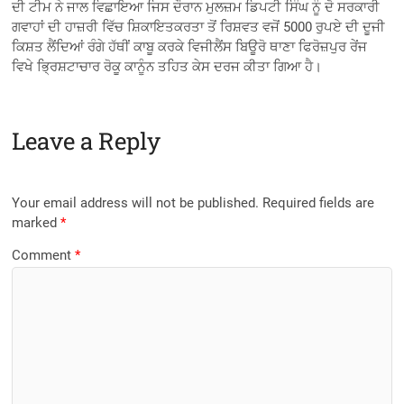
ਦੀ ਟੀਮ ਨੇ ਜਾਲ ਵਿਛਾਇਆ ਜਿਸ ਦੌਰਾਨ ਮੁਲਜ਼ਮ ਡਿਪਟੀ ਸਿੰਘ ਨੂੰ ਦੋ ਸਰਕਾਰੀ
ਗਵਾਹਾਂ ਦੀ ਹਾਜ਼ਰੀ ਵਿੱਚ ਸ਼ਿਕਾਇਤਕਰਤਾ ਤੋਂ ਰਿਸ਼ਵਤ ਵਜੋਂ 5000 ਰੁਪਏ ਦੀ ਦੂਜੀ
ਕਿਸ਼ਤ ਲੈਂਦਿਆਂ ਰੰਗੇ ਹੱਥੀਂ ਕਾਬੂ ਕਰਕੇ ਵਿਜੀਲੈਂਸ ਬਿਊਰੋ ਥਾਣਾ ਫਿਰੋਜ਼ਪੁਰ ਰੇਂਜ
ਵਿਖੇ ਭ੍ਰਿਸ਼ਟਾਚਾਰ ਰੋਕੂ ਕਾਨੂੰਨ ਤਹਿਤ ਕੇਸ ਦਰਜ ਕੀਤਾ ਗਿਆ ਹੈ।
Leave a Reply
Your email address will not be published.
Required fields are
marked
*
Comment
*