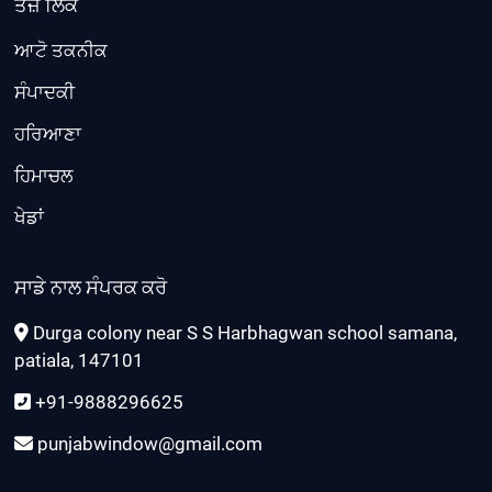
ਤੇਜ਼ ਲਿੰਕ
ਆਟੋ ਤਕਨੀਕ
ਸੰਪਾਦਕੀ
ਹਰਿਆਣਾ
ਹਿਮਾਚਲ
ਖੇਡਾਂ
ਸਾਡੇ ਨਾਲ ਸੰਪਰਕ ਕਰੋ
Durga colony near S S Harbhagwan school samana,
patiala, 147101
+91-9888296625
punjabwindow@gmail.com