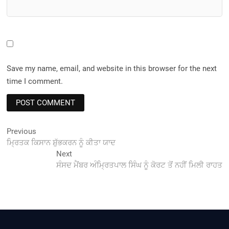
Save my name, email, and website in this browser for the next
time I comment.
Post
Previous
Previous
post:
ਮ੍ਰਿਤਕ ਕਿਸਾਨ ਸ਼ੁੱਭਕਰਨ ਨੂੰ ਕੀਤਾ ਯਾਦ
navigation
Next
Next
post:
ਸੰਸਦ ਮੈਂਬਰ ਅੰਮ੍ਰਿਤਪਾਲ ਸਿੰਘ ਨੂੰ ਕੋਰਟ ਤੋਂ ਨਹੀਂ ਮਿਲੀ ਰਾਹਤ