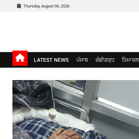
Skip
Thursday, August 06, 2026
to
content
Punjab window
LATEST NEWS
ਪੰਜਾਬ
ਚੰਡੀਗੜ੍ਹ
ਹਿਮਾਚਲ