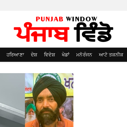
ਹਰਿਆਣਾ
ਦੇਸ਼
ਵਿਦੇਸ਼
ਖੇਡਾਂ
ਮਨੋਰੰਜਨ
ਆਟੋ ਤਕਨੀਕ