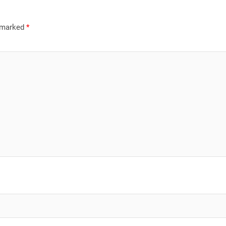
e marked
*