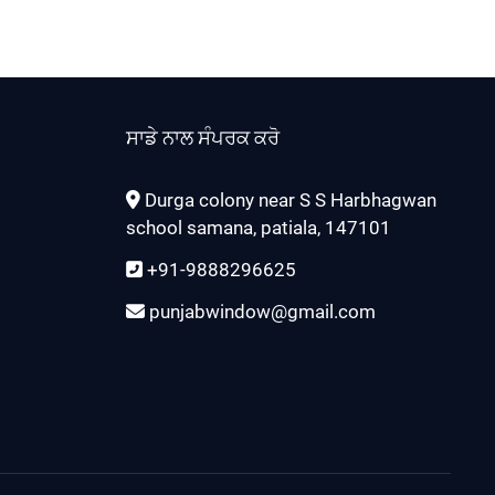
ਸਾਡੇ ਨਾਲ ਸੰਪਰਕ ਕਰੋ
Durga colony near S S Harbhagwan
school samana, patiala, 147101
+91-9888296625
punjabwindow@gmail.com