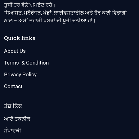
ਤੁਸੀਂ ਹਰ ਵੇਲੇ ਅਪਡੇਟ ਰਹੋ।
ਸਿਆਸਤ, ਮਨੋਰੰਜਨ, ਖੇਡਾਂ, ਲਾਈਫਸਟਾਈਲ ਅਤੇ ਹੋਰ ਕਈ ਵਿਭਾਗਾਂ
ਨਾਲ – ਅਸੀਂ ਤੁਹਾਡੀ ਖ਼ਬਰਾਂ ਦੀ ਪੂਰੀ ਦੁਨੀਆ ਹਾਂ।
Quick links
About Us
Terms & Condition
Privacy Policy
Contact
ਤੇਜ਼ ਲਿੰਕ
ਆਟੋ ਤਕਨੀਕ
ਸੰਪਾਦਕੀ